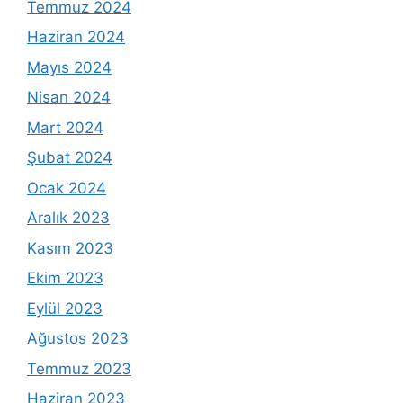
Temmuz 2024
Haziran 2024
Mayıs 2024
Nisan 2024
Mart 2024
Şubat 2024
Ocak 2024
Aralık 2023
Kasım 2023
Ekim 2023
Eylül 2023
Ağustos 2023
Temmuz 2023
Haziran 2023