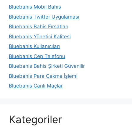
Bluebahis Mobil Bahis
Bluebahis Twitter Uygulaması
Bluebahis Bahis Fırsatları
Bluebahis Yönetici Kalitesi
Bluebahis Kullanıcıları
Bluebahis Cep Telefonu
Bluebahis Bahis Şirketi Güvenilir
Bluebahis Para Çekme İşlemi
Bluebahis Canlı Maçlar
Kategoriler