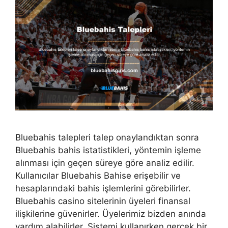
Bluebahis talepleri talep onaylandıktan sonra
Bluebahis bahis istatistikleri, yöntemin işleme
alınması için geçen süreye göre analiz edilir.
Kullanıcılar Bluebahis Bahise erişebilir ve
hesaplarındaki bahis işlemlerini görebilirler.
Bluebahis casino sitelerinin üyeleri finansal
ilişkilerine güvenirler. Üyelerimiz bizden anında
yardım alabilirler. Sistemi kullanırken gerçek bir