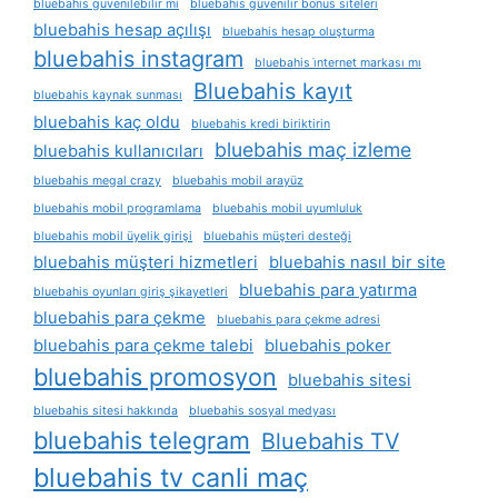
bluebahis güvenilebilir mi
bluebahis güvenilir bonus siteleri
bluebahis hesap açılışı
bluebahis hesap oluşturma
bluebahis instagram
bluebahis i̇nternet markası mı
Bluebahis kayıt
bluebahis kaynak sunması
bluebahis kaç oldu
bluebahis kredi biriktirin
bluebahis maç izleme
bluebahis kullanıcıları
bluebahis megal crazy
bluebahis mobil arayüz
bluebahis mobil programlama
bluebahis mobil uyumluluk
bluebahis mobil üyelik girişi
bluebahis müşteri desteği
bluebahis müşteri hizmetleri
bluebahis nasıl bir site
bluebahis para yatırma
bluebahis oyunları giriş şikayetleri
bluebahis para çekme
bluebahis para çekme adresi
bluebahis para çekme talebi
bluebahis poker
bluebahis promosyon
bluebahis sitesi
bluebahis sitesi hakkında
bluebahis sosyal medyası
bluebahis telegram
Bluebahis TV
bluebahis tv canli maç