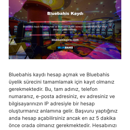
Bluebahis kaydı hesap açmak ve Bluebahis
üyelik sürecini tamamlamak için kayıt olmanız
gerekmektedir. Bu, tam adınız, telefon
numaranız, e-posta adresiniz, ev adresiniz ve
bilgisayarınızın IP adresiyle bir hesap
oluşturmanız anlamına gelir. Başvuru yaptığınız
anda hesap açabilirsiniz ancak en az 5 dakika
önce orada olmanız gerekmektedir. Hesabınızı