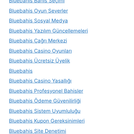
Bluebahis Bahis Seçimi
Bluebahis Oyun Severler
Bluebahis Sosyal Medya
Bluebahis Yazılım Güncellemeleri
Bluebahis Çağrı Merkezi
Bluebahis Casino Oyunları
Bluebahis Ücretsiz Üyelik
Bluebahis
Bluebahis Casino Yasallığı
Bluebahis Profesyonel Bahisler
Bluebahis Ödeme Güvenilirliği
Bluebahis Sistem Uyumluluğu
Bluebahis Kupon Gereksinimleri
Bluebahis Site Denetimi