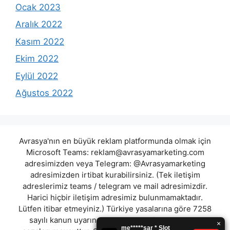
Ocak 2023
Aralık 2022
Kasım 2022
Ekim 2022
Eylül 2022
Ağustos 2022
Avrasya'nın en büyük reklam platformunda olmak için
Microsoft Teams:
reklam@avrasyamarketing.com
adresimizden veya Telegram: @Avrasyamarketing
adresimizden irtibat kurabilirsiniz. (Tek iletişim
adreslerimiz teams / telegram ve mail adresimizdir.
Harici hiçbir iletişim adresimiz bulunmamaktadır.
Lütfen itibar etmeyiniz.) Türkiye yasalarına göre 7258
sayılı kanun uyarınca yasa dışı bahis oynamanın