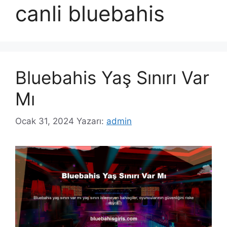
canli bluebahis
Bluebahis Yaş Sınırı Var
Mı
Ocak 31, 2024
Yazarı:
admin