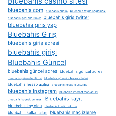
Bluebahis casino sitesi
bluebahis com
bluebahis erişim
bluebahis fayda sağlaması
bluebahis giris twitter
bluebahis geri bildirimler
bluebahis giris yap
Bluebahis Giriş
bluebahis giriş adresi
bluebahis girişi
Bluebahis Güncel
bluebahis güncel adres
bluebahis güncel adresi
bluebahis güvenilebilir mi
bluebahis güvenilir bonus siteleri
bluebahis hesap açılışı
bluebahis hesap oluşturma
bluebahis instagram
bluebahis i̇nternet markası mı
Bluebahis kayıt
bluebahis kaynak sunması
bluebahis kaç oldu
bluebahis kredi biriktirin
bluebahis maç izleme
bluebahis kullanıcıları