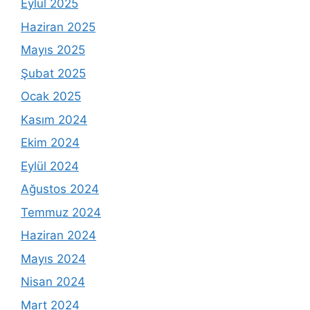
Eylül 2025
Haziran 2025
Mayıs 2025
Şubat 2025
Ocak 2025
Kasım 2024
Ekim 2024
Eylül 2024
Ağustos 2024
Temmuz 2024
Haziran 2024
Mayıs 2024
Nisan 2024
Mart 2024