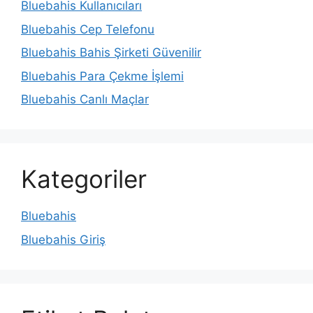
Bluebahis Kullanıcıları
Bluebahis Cep Telefonu
Bluebahis Bahis Şirketi Güvenilir
Bluebahis Para Çekme İşlemi
Bluebahis Canlı Maçlar
Kategoriler
Bluebahis
Bluebahis Giriş