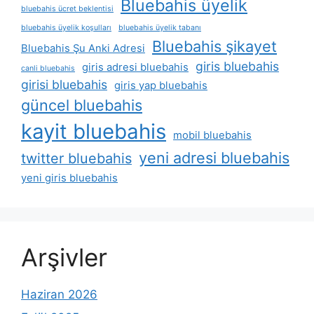
Bluebahis üyelik
bluebahis ücret beklentisi
bluebahis üyelik koşulları
bluebahis üyelik tabanı
Bluebahis şikayet
Bluebahis Şu Anki Adresi
giris bluebahis
giris adresi bluebahis
canli bluebahis
girisi bluebahis
giris yap bluebahis
güncel bluebahis
kayit bluebahis
mobil bluebahis
yeni adresi bluebahis
twitter bluebahis
yeni giris bluebahis
Arşivler
Haziran 2026