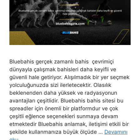
Bluebahis gerçek zamanlı bahis çevrimiçi
dünyayla çalışmak bahisleri daha keyifli ve
güvenli hale getiriyor. Alışılmadık bir yer seçmek
yolculuğunuzda sizi ilerletecektir. Olasılık
beklenenden daha yüksek ve radyasyonun
avantajları çeşitlidir. Bluebahis bahis sitesi bu
spreadler için önemli bir platformdur ve çok
çeşitli eğlence seçenekleri sunmaya devam
etmektedir Bluebahis anlamak, iletişimi etkili bir
şekilde kullanmanıza büyük ölçüde …
Devamını
oku…