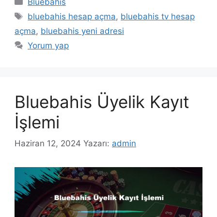
Bluebahis
Etiketler
bluebahis hesap açma
,
bluebahis tv hesap
açma
,
bluebahis yeni adresi
Yorum yap
Bluebahis Üyelik Kayıt
İşlemi
Haziran 12, 2024
Yazarı:
admin