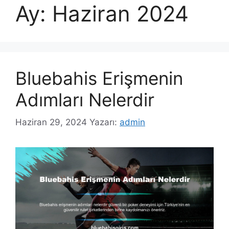
Ay:
Haziran 2024
Bluebahis Erişmenin
Adımları Nelerdir
Haziran 29, 2024
Yazarı:
admin