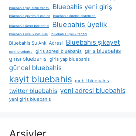
Bluebahis yeni giriş
bluebahis yaş sınırı var mı
bluebahis çevrimiçi casino
bluebahis ödeme sistemleri
Bluebahis üyelik
bluebahis ücret beklentisi
bluebahis üyelik koşulları
bluebahis üyelik tabanı
Bluebahis şikayet
Bluebahis Şu Anki Adresi
giris bluebahis
giris adresi bluebahis
canli bluebahis
girisi bluebahis
giris yap bluebahis
güncel bluebahis
kayit bluebahis
mobil bluebahis
yeni adresi bluebahis
twitter bluebahis
yeni giris bluebahis
Arşivler