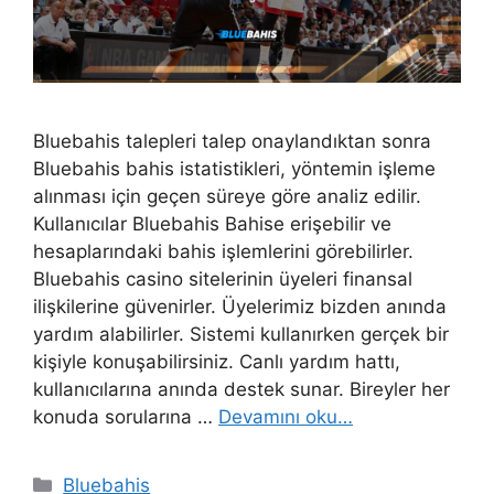
Bluebahis talepleri talep onaylandıktan sonra
Bluebahis bahis istatistikleri, yöntemin işleme
alınması için geçen süreye göre analiz edilir.
Kullanıcılar Bluebahis Bahise erişebilir ve
hesaplarındaki bahis işlemlerini görebilirler.
Bluebahis casino sitelerinin üyeleri finansal
ilişkilerine güvenirler. Üyelerimiz bizden anında
yardım alabilirler. Sistemi kullanırken gerçek bir
kişiyle konuşabilirsiniz. Canlı yardım hattı,
kullanıcılarına anında destek sunar. Bireyler her
konuda sorularına …
Devamını oku…
Kategoriler
Bluebahis