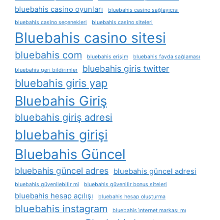
bluebahis casino oyunları
bluebahis casino sağlayıcısı
bluebahis casino seçenekleri
bluebahis casino siteleri
Bluebahis casino sitesi
bluebahis com
bluebahis erişim
bluebahis fayda sağlaması
bluebahis giris twitter
bluebahis geri bildirimler
bluebahis giris yap
Bluebahis Giriş
bluebahis giriş adresi
bluebahis girişi
Bluebahis Güncel
bluebahis güncel adres
bluebahis güncel adresi
bluebahis güvenilebilir mi
bluebahis güvenilir bonus siteleri
bluebahis hesap açılışı
bluebahis hesap oluşturma
bluebahis instagram
bluebahis i̇nternet markası mı