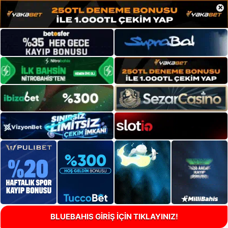
×
BLUEBAHIS GİRİŞ İÇİN TIKLAYINIZ!