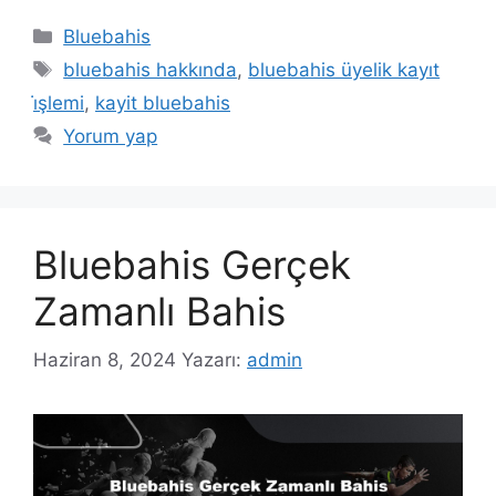
Kategoriler
Bluebahis
Etiketler
bluebahis hakkında
,
bluebahis üyelik kayıt
i̇şlemi
,
kayit bluebahis
Yorum yap
Bluebahis Gerçek
Zamanlı Bahis
Haziran 8, 2024
Yazarı:
admin