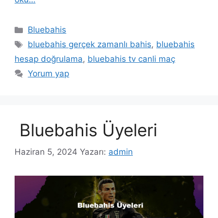
Kategoriler
Bluebahis
Etiketler
bluebahis gerçek zamanlı bahis
,
bluebahis
hesap doğrulama
,
bluebahis tv canli maç
Yorum yap
Bluebahis Üyeleri
Haziran 5, 2024
Yazarı:
admin