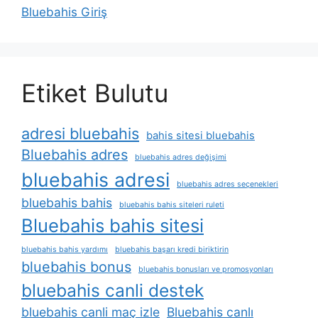
Bluebahis Giriş
Etiket Bulutu
adresi bluebahis
bahis sitesi bluebahis
Bluebahis adres
bluebahis adres değişimi
bluebahis adresi
bluebahis adres seçenekleri
bluebahis bahis
bluebahis bahis siteleri ruleti
Bluebahis bahis sitesi
bluebahis bahis yardımı
bluebahis başarı kredi biriktirin
bluebahis bonus
bluebahis bonusları ve promosyonları
bluebahis canli destek
bluebahis canli maç izle
Bluebahis canlı