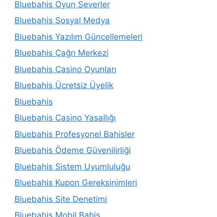
Bluebahis Oyun Severler
Bluebahis Sosyal Medya
Bluebahis Yazılım Güncellemeleri
Bluebahis Çağrı Merkezi
Bluebahis Casino Oyunları
Bluebahis Ücretsiz Üyelik
Bluebahis
Bluebahis Casino Yasallığı
Bluebahis Profesyonel Bahisler
Bluebahis Ödeme Güvenilirliği
Bluebahis Sistem Uyumluluğu
Bluebahis Kupon Gereksinimleri
Bluebahis Site Denetimi
Bluebahis Mobil Bahis