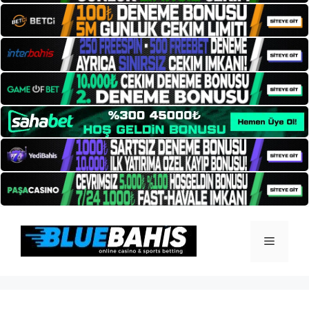
İçeriğe
atla
Menü