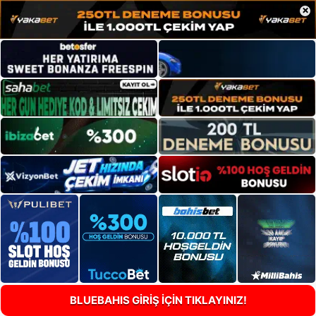
×
BLUEBAHIS GİRİŞ İÇİN TIKLAYINIZ!