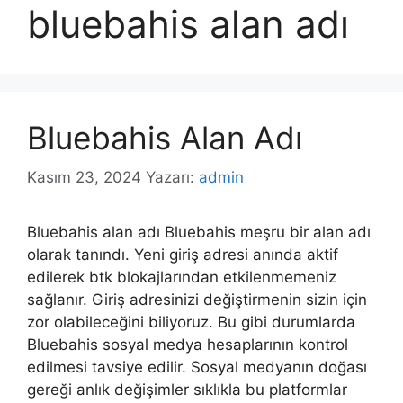
bluebahis alan adı
Bluebahis Alan Adı
Kasım 23, 2024
Yazarı:
admin
Bluebahis alan adı Bluebahis meşru bir alan adı
olarak tanındı. Yeni giriş adresi anında aktif
edilerek btk blokajlarından etkilenmemeniz
sağlanır. Giriş adresinizi değiştirmenin sizin için
zor olabileceğini biliyoruz. Bu gibi durumlarda
Bluebahis sosyal medya hesaplarının kontrol
edilmesi tavsiye edilir. Sosyal medyanın doğası
gereği anlık değişimler sıklıkla bu platformlar