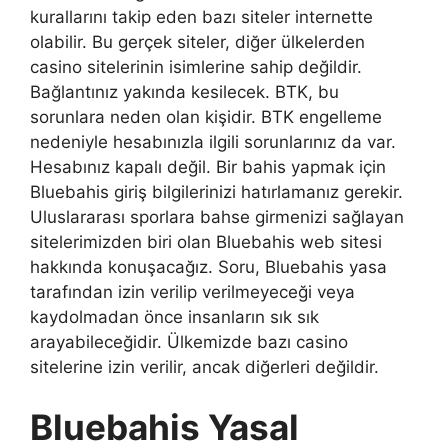
kurallarını takip eden bazı siteler internette
olabilir. Bu gerçek siteler, diğer ülkelerden
casino sitelerinin isimlerine sahip değildir.
Bağlantınız yakında kesilecek. BTK, bu
sorunlara neden olan kişidir. BTK engelleme
nedeniyle hesabınızla ilgili sorunlarınız da var.
Hesabınız kapalı değil. Bir bahis yapmak için
Bluebahis giriş bilgilerinizi hatırlamanız gerekir.
Uluslararası sporlara bahse girmenizi sağlayan
sitelerimizden biri olan Bluebahis web sitesi
hakkında konuşacağız. Soru, Bluebahis yasa
tarafından izin verilip verilmeyeceği veya
kaydolmadan önce insanların sık sık
arayabileceğidir. Ülkemizde bazı casino
sitelerine izin verilir, ancak diğerleri değildir.
Bluebahis Yasal