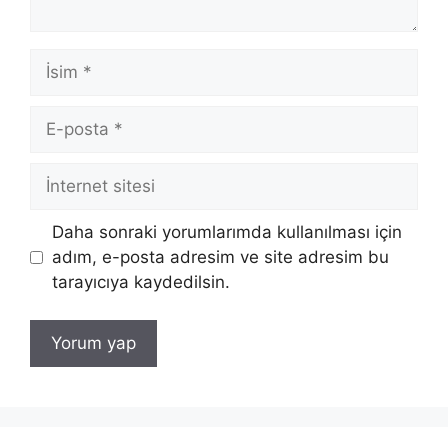
İsim
E-
posta
İnternet
sitesi
Daha sonraki yorumlarımda kullanılması için
adım, e-posta adresim ve site adresim bu
tarayıcıya kaydedilsin.