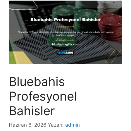
Bluebahis
Profesyonel
Bahisler
Haziran 6, 2026
Yazarı:
admin