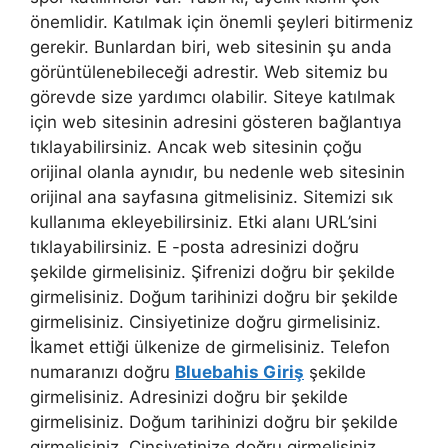
önemlidir. Katılmak için önemli şeyleri bitirmeniz
gerekir. Bunlardan biri, web sitesinin şu anda
görüntülenebileceği adrestir. Web sitemiz bu
görevde size yardımcı olabilir. Siteye katılmak
için web sitesinin adresini gösteren bağlantıya
tıklayabilirsiniz. Ancak web sitesinin çoğu
orijinal olanla aynıdır, bu nedenle web sitesinin
orijinal ana sayfasına gitmelisiniz. Sitemizi sık
kullanıma ekleyebilirsiniz. Etki alanı URL’sini
tıklayabilirsiniz. E -posta adresinizi doğru
şekilde girmelisiniz. Şifrenizi doğru bir şekilde
girmelisiniz. Doğum tarihinizi doğru bir şekilde
girmelisiniz. Cinsiyetinize doğru girmelisiniz.
İkamet ettiği ülkenize de girmelisiniz. Telefon
numaranızı doğru
Bluebahis Giriş
şekilde
girmelisiniz. Adresinizi doğru bir şekilde
girmelisiniz. Doğum tarihinizi doğru bir şekilde
girmelisiniz. Cinsiyetinize doğru girmelisiniz.