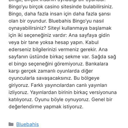
Bingo’yu birçok casino sitesinde bulabilirsiniz.
Bingo, daha fazla insan için daha fazla şansı
olan bir oyundur. Bluebahis Bingo’yu nasıl
oynayabilirsiniz? Siteyi kullanmaya başlamak
için iki seçeneğiniz vardır: Ana sayfaya gidin
veya bir tane yoksa hesap yapın. Kabul
ederseniz bilgilerinizi vermeniz gerekir. Ana
sayfanın üstünde birkaç sekme var. Sağda sağ
el bingo seçeneğini göremiyoruz. Bankalara
karşı gerçek zamanlı oyunlarda diğer
oyuncularla savaşacaksınız. Bu bölgeye
giriyoruz. Farklı yayıncılardan canlı yayınları
izliyoruz. Yayınlardan birinin birkaç versiyonuna
katılıyoruz. Oyunu böyle oynuyoruz. Genel bir
değerlendirme yapmak istiyoruz.
Kategoriler
Bluebahis