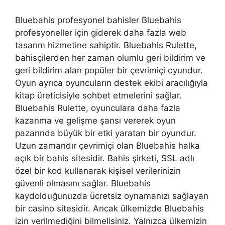
Bluebahis profesyonel bahisler Bluebahis
profesyoneller için giderek daha fazla web
tasarım hizmetine sahiptir. Bluebahis Rulette,
bahisçilerden her zaman olumlu geri bildirim ve
geri bildirim alan popüler bir çevrimiçi oyundur.
Oyun ayrıca oyuncuların destek ekibi aracılığıyla
kitap üreticisiyle sohbet etmelerini sağlar.
Bluebahis Rulette, oyunculara daha fazla
kazanma ve gelişme şansı vererek oyun
pazarında büyük bir etki yaratan bir oyundur.
Uzun zamandır çevrimiçi olan Bluebahis halka
açık bir bahis sitesidir. Bahis şirketi, SSL adlı
özel bir kod kullanarak kişisel verilerinizin
güvenli olmasını sağlar. Bluebahis
kaydolduğunuzda ücretsiz oynamanızı sağlayan
bir casino sitesidir. Ancak ülkemizde Bluebahis
izin verilmediğini bilmelisiniz. Yalnızca ülkemizin