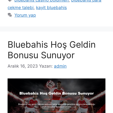
çekme talebi
,
kayit bluebahis
Yorum yap
Bluebahis Hoş Geldin
Bonusu Sunuyor
Aralık 16, 2023
Yazarı:
admin