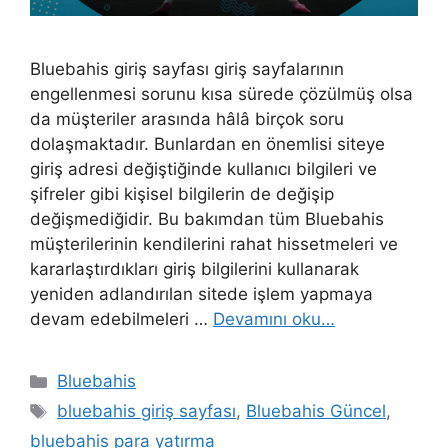
Bluebahis giriş sayfası giriş sayfalarının
engellenmesi sorunu kısa sürede çözülmüş olsa
da müşteriler arasında hâlâ birçok soru
dolaşmaktadır. Bunlardan en önemlisi siteye
giriş adresi değiştiğinde kullanıcı bilgileri ve
şifreler gibi kişisel bilgilerin de değişip
değişmediğidir. Bu bakımdan tüm Bluebahis
müşterilerinin kendilerini rahat hissetmeleri ve
kararlaştırdıkları giriş bilgilerini kullanarak
yeniden adlandırılan sitede işlem yapmaya
devam edebilmeleri …
Devamını oku…
Kategoriler
Bluebahis
Etiketler
bluebahis giriş sayfası
,
Bluebahis Güncel
,
bluebahis para yatırma