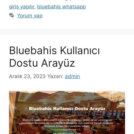
giriş yapılır
,
bluebahis whatsapp
Yorum yap
Bluebahis Kullanıcı
Dostu Arayüz
Aralık 23, 2023
Yazarı:
admin