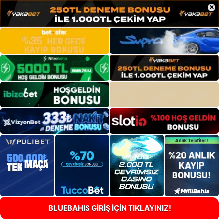
×
BLUEBAHIS GİRİŞ İÇİN TIKLAYINIZ!