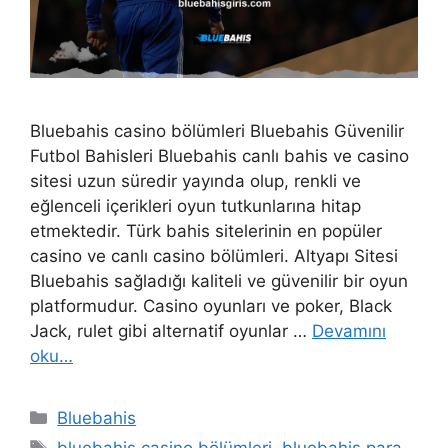
Bluebahis casino bölümleri Bluebahis Güvenilir
Futbol Bahisleri Bluebahis canlı bahis ve casino
sitesi uzun süredir yayında olup, renkli ve
eğlenceli içerikleri oyun tutkunlarına hitap
etmektedir. Türk bahis sitelerinin en popüler
casino ve canlı casino bölümleri. Altyapı Sitesi
Bluebahis sağladığı kaliteli ve güvenilir bir oyun
platformudur. Casino oyunları ve poker, Black
Jack, rulet gibi alternatif oyunlar …
Devamını
oku…
Kategoriler
Bluebahis
Etiketler
bluebahis casino bölümleri
,
bluebahis para