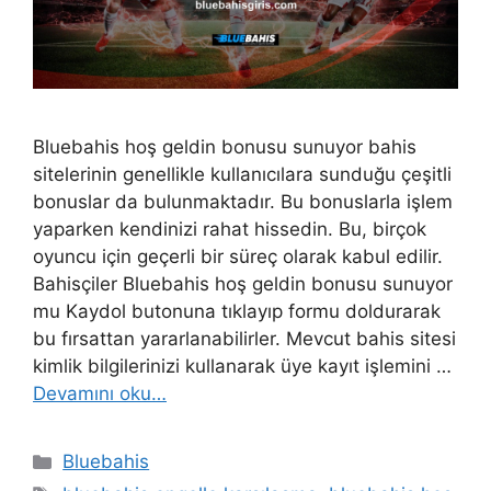
Bluebahis hoş geldin bonusu sunuyor bahis
sitelerinin genellikle kullanıcılara sunduğu çeşitli
bonuslar da bulunmaktadır. Bu bonuslarla işlem
yaparken kendinizi rahat hissedin. Bu, birçok
oyuncu için geçerli bir süreç olarak kabul edilir.
Bahisçiler Bluebahis hoş geldin bonusu sunuyor
mu Kaydol butonuna tıklayıp formu doldurarak
bu fırsattan yararlanabilirler. Mevcut bahis sitesi
kimlik bilgilerinizi kullanarak üye kayıt işlemini …
Devamını oku…
Kategoriler
Bluebahis
Etiketler