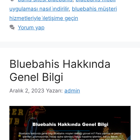
uygulaması nasıl i̇ndirilir
,
bluebahis müşteri
hizmetleriyle i̇letişime geçin
Yorum yap
Bluebahis Hakkında
Genel Bilgi
Aralık 2, 2023
Yazarı:
admin