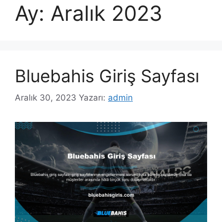
Ay:
Aralık 2023
Bluebahis Giriş Sayfası
Aralık 30, 2023
Yazarı:
admin