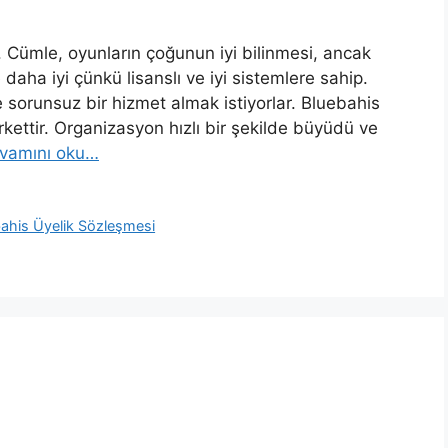
. Cümle, oyunların çoğunun iyi bilinmesi, ancak
 daha iyi çünkü lisanslı ve iyi sistemlere sahip.
 sorunsuz bir hizmet almak istiyorlar. Bluebahis
rkettir. Organizasyon hızlı bir şekilde büyüdü ve
vamını oku…
ahis Üyelik Sözleşmesi