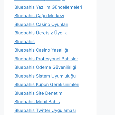
Bluebahis Yazılım Güncellemeleri
Bluebahis Çağrı Merkezi
Bluebahis Casino Oyunları
Bluebahis Ücretsiz Üyelik
Bluebahis
Bluebahis Casino Yasallığı
Bluebahis Profesyonel Bahisler
Bluebahis Ödeme Güvenilirliği
Bluebahis Sistem Uyumluluğu
Bluebahis Kupon Gereksinimleri
Bluebahis Site Denetimi
Bluebahis Mobil Bahis
Bluebahis Twitter Uygulaması