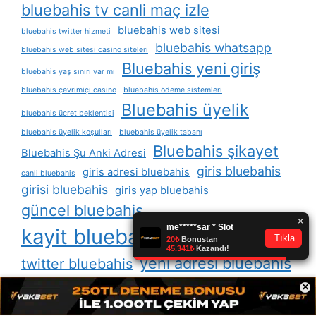
bluebahis tv canli maç izle
bluebahis web sitesi
bluebahis twitter hizmeti
bluebahis whatsapp
bluebahis web sitesi casino siteleri
Bluebahis yeni giriş
bluebahis yaş sınırı var mı
bluebahis çevrimiçi casino
bluebahis ödeme sistemleri
Bluebahis üyelik
bluebahis ücret beklentisi
bluebahis üyelik koşulları
bluebahis üyelik tabanı
Bluebahis şikayet
Bluebahis Şu Anki Adresi
giris bluebahis
giris adresi bluebahis
canli bluebahis
girisi bluebahis
giris yap bluebahis
güncel bluebahis
kayit bluebahis
mobil bluebahis
yeni adresi bluebahis
twitter bluebahis
yeni giris bluebahis
×