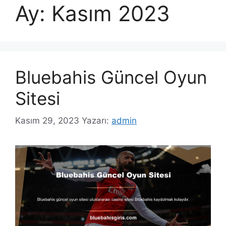
Ay:
Kasım 2023
Bluebahis Güncel Oyun
Sitesi
Kasım 29, 2023
Yazarı:
admin