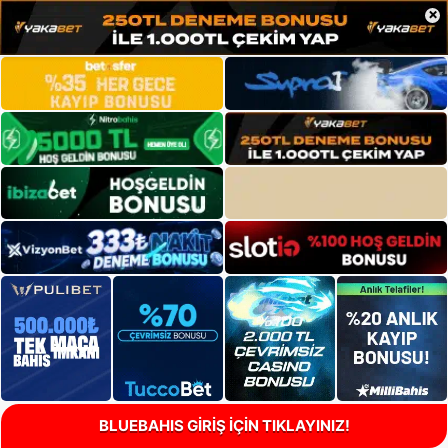
×
BLUEBAHIS GİRİŞ İÇİN TIKLAYINIZ!