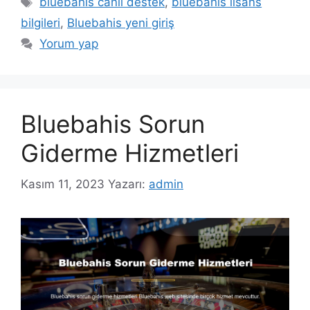
bluebahis canli destek
,
bluebahis lisans
bilgileri
,
Bluebahis yeni giriş
Yorum yap
Bluebahis Sorun
Giderme Hizmetleri
Kasım 11, 2023
Yazarı:
admin