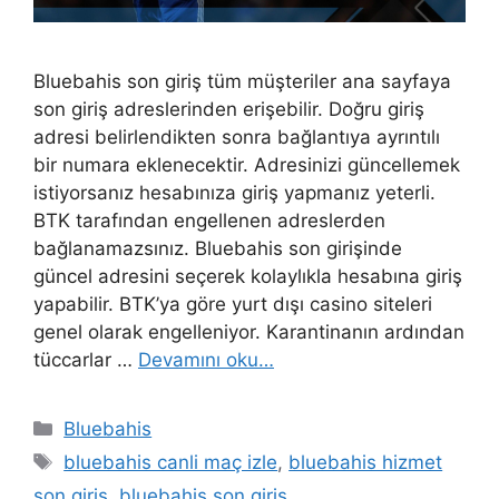
Bluebahis son giriş tüm müşteriler ana sayfaya
son giriş adreslerinden erişebilir. Doğru giriş
adresi belirlendikten sonra bağlantıya ayrıntılı
bir numara eklenecektir. Adresinizi güncellemek
istiyorsanız hesabınıza giriş yapmanız yeterli.
BTK tarafından engellenen adreslerden
bağlanamazsınız. Bluebahis son girişinde
güncel adresini seçerek kolaylıkla hesabına giriş
yapabilir. BTK’ya göre yurt dışı casino siteleri
genel olarak engelleniyor. Karantinanın ardından
tüccarlar …
Devamını oku…
Kategoriler
Bluebahis
Etiketler
bluebahis canli maç izle
,
bluebahis hizmet
son giriş
,
bluebahis son giriş