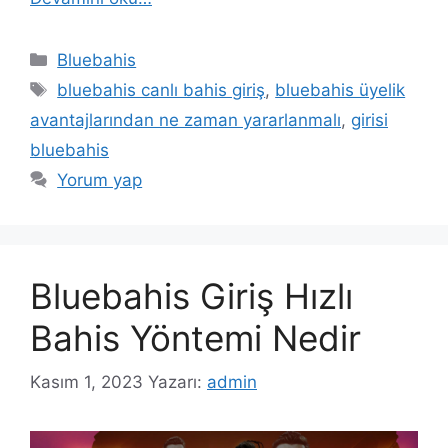
Kategoriler
Bluebahis
Etiketler
bluebahis canlı bahis giriş
,
bluebahis üyelik
avantajlarından ne zaman yararlanmalı
,
girisi
bluebahis
Yorum yap
Bluebahis Giriş Hızlı
Bahis Yöntemi Nedir
Kasım 1, 2023
Yazarı:
admin