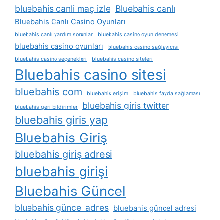
bluebahis canli maç izle
Bluebahis canlı
Bluebahis Canlı Casino Oyunları
bluebahis canlı yardım sorunlar
bluebahis casino oyun denemesi
bluebahis casino oyunları
bluebahis casino sağlayıcısı
bluebahis casino seçenekleri
bluebahis casino siteleri
Bluebahis casino sitesi
bluebahis com
bluebahis erişim
bluebahis fayda sağlaması
bluebahis giris twitter
bluebahis geri bildirimler
bluebahis giris yap
Bluebahis Giriş
bluebahis giriş adresi
bluebahis girişi
Bluebahis Güncel
bluebahis güncel adres
bluebahis güncel adresi