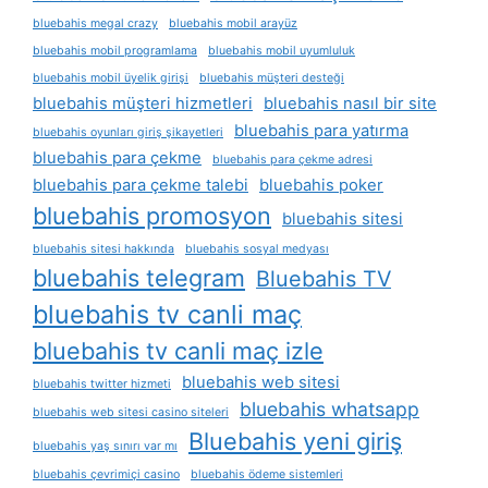
bluebahis megal crazy
bluebahis mobil arayüz
bluebahis mobil programlama
bluebahis mobil uyumluluk
bluebahis mobil üyelik girişi
bluebahis müşteri desteği
bluebahis müşteri hizmetleri
bluebahis nasıl bir site
bluebahis para yatırma
bluebahis oyunları giriş şikayetleri
bluebahis para çekme
bluebahis para çekme adresi
bluebahis para çekme talebi
bluebahis poker
bluebahis promosyon
bluebahis sitesi
bluebahis sitesi hakkında
bluebahis sosyal medyası
bluebahis telegram
Bluebahis TV
bluebahis tv canli maç
bluebahis tv canli maç izle
bluebahis web sitesi
bluebahis twitter hizmeti
bluebahis whatsapp
bluebahis web sitesi casino siteleri
Bluebahis yeni giriş
bluebahis yaş sınırı var mı
bluebahis çevrimiçi casino
bluebahis ödeme sistemleri