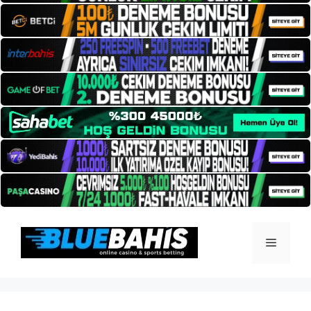
İçeriğe
atla
Menü