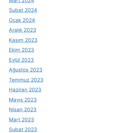
Mart 2024
Şubat 2024
Ocak 2024
Aralık 2023
Kasım 2023
Ekim 2023
Eylül 2023
Ağustos 2023
Temmuz 2023
Haziran 2023
Mayıs 2023
Nisan 2023
Mart 2023
Şubat 2023