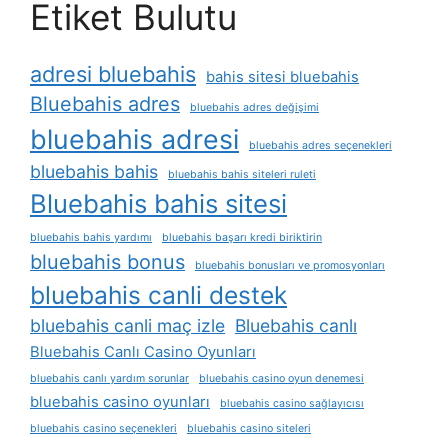
Etiket Bulutu
adresi bluebahis
bahis sitesi bluebahis
Bluebahis adres
bluebahis adres değişimi
bluebahis adresi
bluebahis adres seçenekleri
bluebahis bahis
bluebahis bahis siteleri ruleti
Bluebahis bahis sitesi
bluebahis bahis yardımı
bluebahis başarı kredi biriktirin
bluebahis bonus
bluebahis bonusları ve promosyonları
bluebahis canli destek
bluebahis canli maç izle
Bluebahis canlı
Bluebahis Canlı Casino Oyunları
bluebahis canlı yardım sorunlar
bluebahis casino oyun denemesi
bluebahis casino oyunları
bluebahis casino sağlayıcısı
bluebahis casino seçenekleri
bluebahis casino siteleri