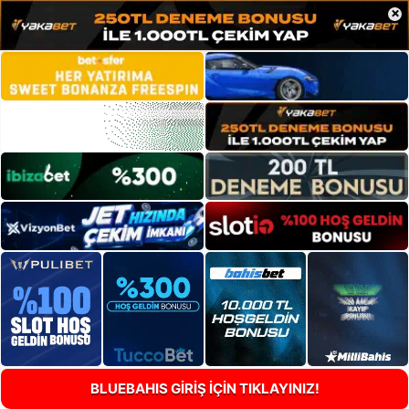
×
BLUEBAHIS GİRİŞ İÇİN TIKLAYINIZ!