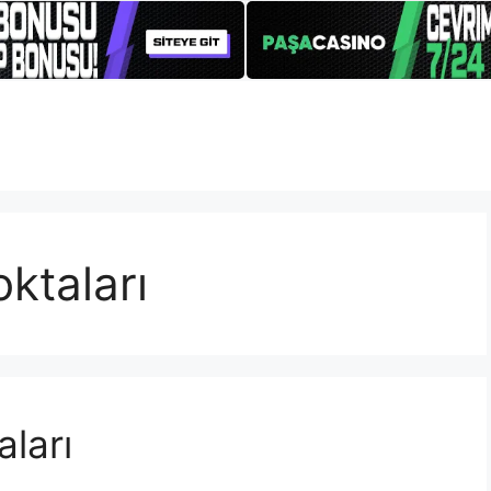
oktaları
aları