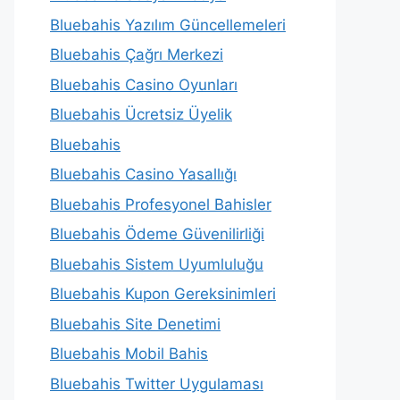
Bluebahis Yazılım Güncellemeleri
Bluebahis Çağrı Merkezi
Bluebahis Casino Oyunları
Bluebahis Ücretsiz Üyelik
Bluebahis
Bluebahis Casino Yasallığı
Bluebahis Profesyonel Bahisler
Bluebahis Ödeme Güvenilirliği
Bluebahis Sistem Uyumluluğu
Bluebahis Kupon Gereksinimleri
Bluebahis Site Denetimi
Bluebahis Mobil Bahis
Bluebahis Twitter Uygulaması