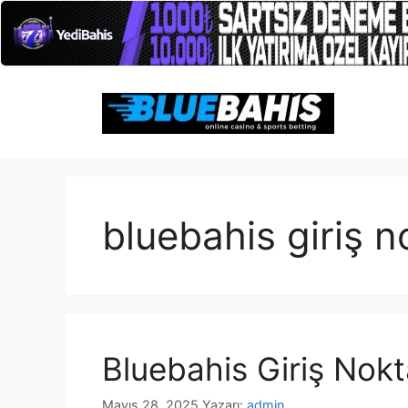
İçeriğe
atla
bluebahis giriş n
Bluebahis Giriş Nokt
Mayıs 28, 2025
Yazarı:
admin