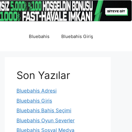
Bluebahis
Bluebahis Giriş
Son Yazılar
Bluebahis Adresi
Bluebahis Giriş
Bluebahis Bahis Seçimi
Bluebahis Oyun Severler
Bluebahis Sosyal Medya