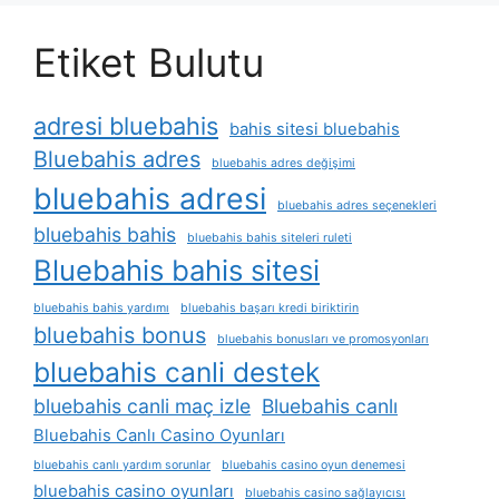
Etiket Bulutu
adresi bluebahis
bahis sitesi bluebahis
Bluebahis adres
bluebahis adres değişimi
bluebahis adresi
bluebahis adres seçenekleri
bluebahis bahis
bluebahis bahis siteleri ruleti
Bluebahis bahis sitesi
bluebahis bahis yardımı
bluebahis başarı kredi biriktirin
bluebahis bonus
bluebahis bonusları ve promosyonları
bluebahis canli destek
bluebahis canli maç izle
Bluebahis canlı
Bluebahis Canlı Casino Oyunları
bluebahis canlı yardım sorunlar
bluebahis casino oyun denemesi
bluebahis casino oyunları
bluebahis casino sağlayıcısı