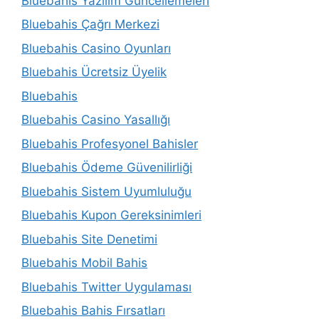
Bluebahis Yazılım Güncellemeleri
Bluebahis Çağrı Merkezi
Bluebahis Casino Oyunları
Bluebahis Ücretsiz Üyelik
Bluebahis
Bluebahis Casino Yasallığı
Bluebahis Profesyonel Bahisler
Bluebahis Ödeme Güvenilirliği
Bluebahis Sistem Uyumluluğu
Bluebahis Kupon Gereksinimleri
Bluebahis Site Denetimi
Bluebahis Mobil Bahis
Bluebahis Twitter Uygulaması
Bluebahis Bahis Fırsatları