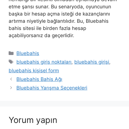
etme şansı sunar. Bu senaryoda, oyuncunun
başka bir hesap açma isteği de kazançlarını
artırma niyetiyle bağlantılıdır. Bu, Bluebahis
bahis sitesi ile birden fazla hesap
açabiliyorsanız da geçerlidir.
Kategoriler
Bluebahis
Etiketler
bluebahis giriş noktaları
,
bluebahis girişi
,
bluebahis kişisel form
Yazı
Bluebahis Bahis Ağı
dolaşımı
Bluebahis Yarışma Seçenekleri
Yorum yapın