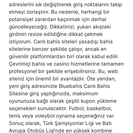
adreslerini sık değiştirerek giriş noktalarını takip
etmeyi zorlaştırır. Bu nedenle, herhangi bir
potansiyel zarardan kaçınmak için derhal
güncelleyeceğiz. Dikkatinizi, yukarı akıştaki
girdinin revize edildiğine dikkat çekmek
istiyorum. Canlı bahis siteleri yasadışı bahis
sitelerine benzer şekilde çalışır, ancak en
güvenilir platformlardan biri olarak kabul edilir.
Çevrimiçi bahis ve casino hizmetlerine tamamen
profesyonel bir şekilde erişebilirsiniz. Bu, web
siteniz için önemli bir avantajdır. Öte yandan,
yeni giriş adresinizle Bluebahis Canlı Bahis
Sitesine giriş yaptığınızda, maksimum
oyununuza bağlı olarak çeşitli kupon yükleme
seçenekleri sunulacaktır. Futbol, ​​basketbol, ​​
tenis veya voleybol oynama seçeneğiniz var.
Sonuç olarak, Türk Şampiyonlar Ligi ve Batı
Avrupa Otobüs Ligi’nde en yüksek kombine