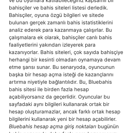
ve bu oyunlara katılabileceğiniz kapsamlı bir
bahisçiler ve bahis siteleri listesi derledik.
Bahisçiler, oyuna özgü bilgileri ve sitede
bulunan gerçek zamanlı bahis istatistiklerini
analiz ederek para kazanmaya çalışırlar. Bu
çalışmalara ek olarak, bahisçiler canlı bahis
faaliyetlerini yakından izleyerek para
kazanıyorlar. Bahis siteleri, çok sayıda bahisçiye
herhangi bir kesinti olmadan oynamaya devam
etme şansı sunar. Bu senaryoda, oyuncunun
başka bir hesap açma isteği de kazançlarını
artırma niyetiyle bağlantılıdır. Bu, Bluebahis
bahis sitesi ile birden fazla hesap
açabiliyorsanız da geçerlidir. Oyuncular bu
sayfadaki aynı bilgileri kullanarak ortak bir
hesap oluşturamazlar, ancak farklı ortak hesap
bilgilerini kullanarak yeni bir hesap açabilirler.
Bluebahis hesap açma giriş noktaları
bugünün