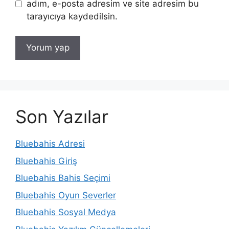
adım, e-posta adresim ve site adresim bu
tarayıcıya kaydedilsin.
Son Yazılar
Bluebahis Adresi
Bluebahis Giriş
Bluebahis Bahis Seçimi
Bluebahis Oyun Severler
Bluebahis Sosyal Medya