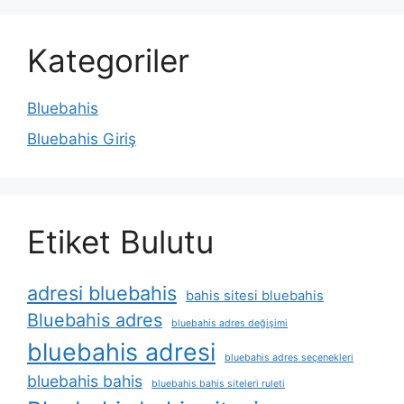
Kategoriler
Bluebahis
Bluebahis Giriş
Etiket Bulutu
adresi bluebahis
bahis sitesi bluebahis
Bluebahis adres
bluebahis adres değişimi
bluebahis adresi
bluebahis adres seçenekleri
bluebahis bahis
bluebahis bahis siteleri ruleti