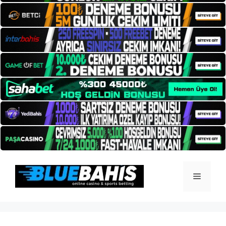
İçeriğe
atla
Menü