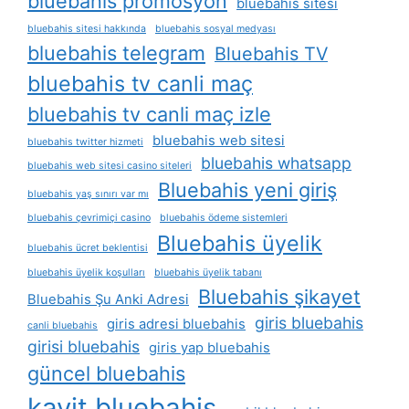
bluebahis promosyon
bluebahis sitesi
bluebahis sitesi hakkında
bluebahis sosyal medyası
bluebahis telegram
Bluebahis TV
bluebahis tv canli maç
bluebahis tv canli maç izle
bluebahis web sitesi
bluebahis twitter hizmeti
bluebahis whatsapp
bluebahis web sitesi casino siteleri
Bluebahis yeni giriş
bluebahis yaş sınırı var mı
bluebahis çevrimiçi casino
bluebahis ödeme sistemleri
Bluebahis üyelik
bluebahis ücret beklentisi
bluebahis üyelik koşulları
bluebahis üyelik tabanı
Bluebahis şikayet
Bluebahis Şu Anki Adresi
giris bluebahis
giris adresi bluebahis
canli bluebahis
girisi bluebahis
giris yap bluebahis
güncel bluebahis
kayit bluebahis