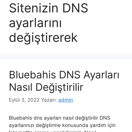
Sitenizin DNS
ayarlarını
değiştirerek
Bluebahis DNS Ayarları
Nasıl Değiştirilir
Eylül 3, 2022
Yazarı:
admin
Bluebahis dns ayarları nasıl değiştirilir DNS
ayarlarınızı değiştirme konusunda yardım için