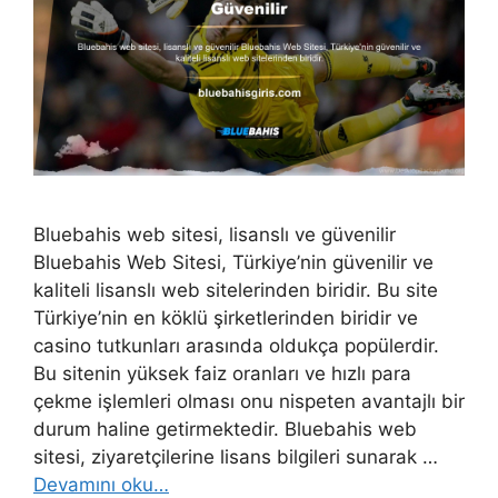
Bluebahis web sitesi, lisanslı ve güvenilir
Bluebahis Web Sitesi, Türkiye’nin güvenilir ve
kaliteli lisanslı web sitelerinden biridir. Bu site
Türkiye’nin en köklü şirketlerinden biridir ve
casino tutkunları arasında oldukça popülerdir.
Bu sitenin yüksek faiz oranları ve hızlı para
çekme işlemleri olması onu nispeten avantajlı bir
durum haline getirmektedir. Bluebahis web
sitesi, ziyaretçilerine lisans bilgileri sunarak …
Devamını oku…