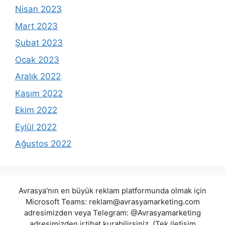
Nisan 2023
Mart 2023
Şubat 2023
Ocak 2023
Aralık 2022
Kasım 2022
Ekim 2022
Eylül 2022
Ağustos 2022
Avrasya'nın en büyük reklam platformunda olmak için
Microsoft Teams:
reklam@avrasyamarketing.com
adresimizden veya Telegram: @Avrasyamarketing
adresimizden irtibat kurabilirsiniz. (Tek iletişim