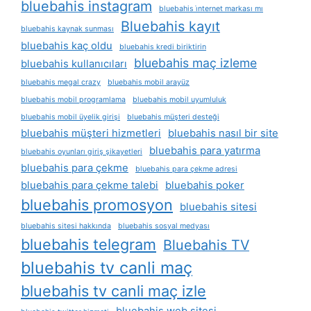
bluebahis instagram
bluebahis i̇nternet markası mı
Bluebahis kayıt
bluebahis kaynak sunması
bluebahis kaç oldu
bluebahis kredi biriktirin
bluebahis maç izleme
bluebahis kullanıcıları
bluebahis megal crazy
bluebahis mobil arayüz
bluebahis mobil programlama
bluebahis mobil uyumluluk
bluebahis mobil üyelik girişi
bluebahis müşteri desteği
bluebahis müşteri hizmetleri
bluebahis nasıl bir site
bluebahis para yatırma
bluebahis oyunları giriş şikayetleri
bluebahis para çekme
bluebahis para çekme adresi
bluebahis para çekme talebi
bluebahis poker
bluebahis promosyon
bluebahis sitesi
bluebahis sitesi hakkında
bluebahis sosyal medyası
bluebahis telegram
Bluebahis TV
bluebahis tv canli maç
bluebahis tv canli maç izle
bluebahis web sitesi