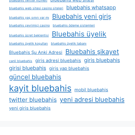
bluebahis twitter hizmeti
bluebahis whatsapp
bluebahis web sitesi casino siteleri
Bluebahis yeni giriş
bluebahis yaş sınırı var mı
bluebahis çevrimiçi casino
bluebahis ödeme sistemleri
Bluebahis üyelik
bluebahis ücret beklentisi
bluebahis üyelik koşulları
bluebahis üyelik tabanı
Bluebahis şikayet
Bluebahis Şu Anki Adresi
giris bluebahis
giris adresi bluebahis
canli bluebahis
girisi bluebahis
giris yap bluebahis
güncel bluebahis
kayit bluebahis
mobil bluebahis
yeni adresi bluebahis
twitter bluebahis
yeni giris bluebahis