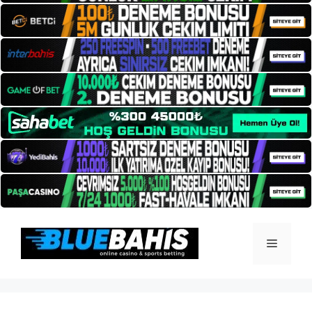
İçeriğe
atla
Menü