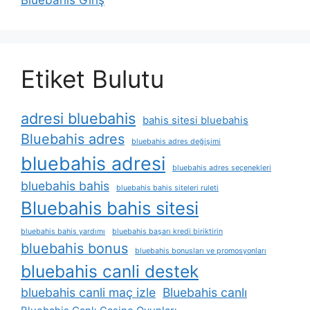
Etiket Bulutu
adresi bluebahis
bahis sitesi bluebahis
Bluebahis adres
bluebahis adres değişimi
bluebahis adresi
bluebahis adres seçenekleri
bluebahis bahis
bluebahis bahis siteleri ruleti
Bluebahis bahis sitesi
bluebahis bahis yardımı
bluebahis başarı kredi biriktirin
bluebahis bonus
bluebahis bonusları ve promosyonları
bluebahis canli destek
bluebahis canli maç izle
Bluebahis canlı