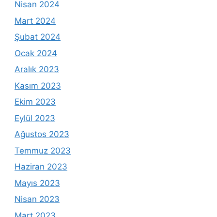
Nisan 2024
Mart 2024
Şubat 2024
Ocak 2024
Aralık 2023
Kasım 2023
Ekim 2023
Eylül 2023
Ağustos 2023
Temmuz 2023
Haziran 2023
Mayıs 2023
Nisan 2023
Mart 2023