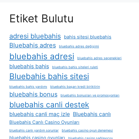
Etiket Bulutu
adresi bluebahis
bahis sitesi bluebahis
Bluebahis adres
bluebahis adres değişimi
bluebahis adresi
bluebahis adres seçenekleri
bluebahis bahis
bluebahis bahis siteleri ruleti
Bluebahis bahis sitesi
bluebahis bahis yardımı
bluebahis başarı kredi biriktirin
bluebahis bonus
bluebahis bonusları ve promosyonları
bluebahis canli destek
bluebahis canli maç izle
Bluebahis canlı
Bluebahis Canlı Casino Oyunları
bluebahis canlı yardım sorunlar
bluebahis casino oyun denemesi
bluebahis casino oyunları
bluebahis casino sağlayıcısı