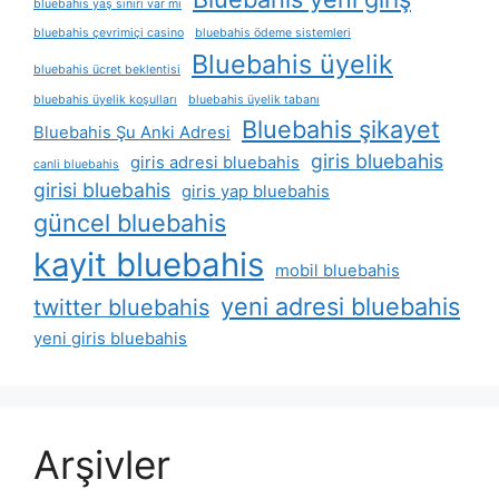
bluebahis yaş sınırı var mı
bluebahis çevrimiçi casino
bluebahis ödeme sistemleri
Bluebahis üyelik
bluebahis ücret beklentisi
bluebahis üyelik koşulları
bluebahis üyelik tabanı
Bluebahis şikayet
Bluebahis Şu Anki Adresi
giris bluebahis
giris adresi bluebahis
canli bluebahis
girisi bluebahis
giris yap bluebahis
güncel bluebahis
kayit bluebahis
mobil bluebahis
yeni adresi bluebahis
twitter bluebahis
yeni giris bluebahis
Arşivler