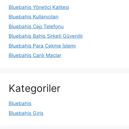
Bluebahis Yönetici Kalitesi
Bluebahis Kullanıcıları
Bluebahis Cep Telefonu
Bluebahis Bahis Şirketi Güvenilir
Bluebahis Para Çekme İşlemi
Bluebahis Canlı Maçlar
Kategoriler
Bluebahis
Bluebahis Giriş