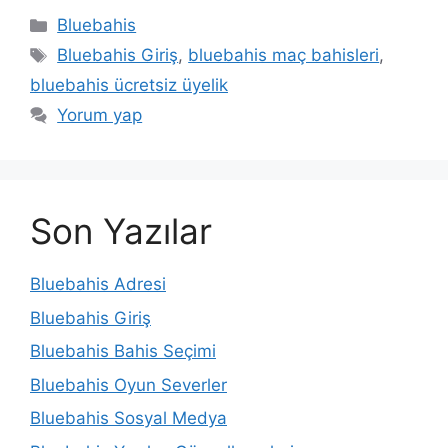
Kategoriler
Bluebahis
Etiketler
Bluebahis Giriş
,
bluebahis maç bahisleri
,
bluebahis ücretsiz üyelik
Yorum yap
Son Yazılar
Bluebahis Adresi
Bluebahis Giriş
Bluebahis Bahis Seçimi
Bluebahis Oyun Severler
Bluebahis Sosyal Medya