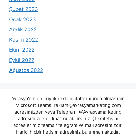
Şubat 2023
Ocak 2023
Aralık 2022
Kasım 2022
Ekim 2022
Eylül 2022
Ağustos 2022
Avrasya'nın en büyük reklam platformunda olmak için
Microsoft Teams:
reklam@avrasyamarketing.com
adresimizden veya Telegram: @Avrasyamarketing
adresimizden irtibat kurabilirsiniz. (Tek iletişim
adreslerimiz teams / telegram ve mail adresimizdir.
Harici hiçbir iletişim adresimiz bulunmamaktadır.