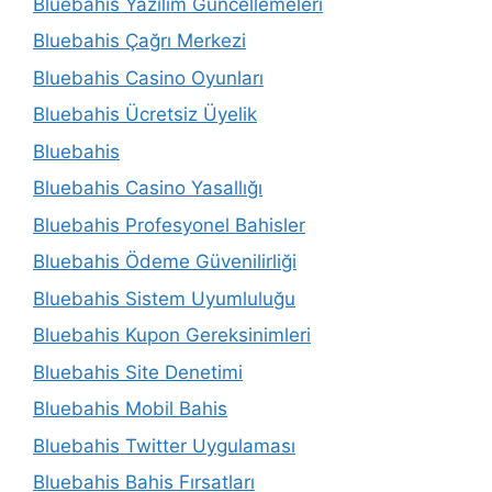
Bluebahis Yazılım Güncellemeleri
Bluebahis Çağrı Merkezi
Bluebahis Casino Oyunları
Bluebahis Ücretsiz Üyelik
Bluebahis
Bluebahis Casino Yasallığı
Bluebahis Profesyonel Bahisler
Bluebahis Ödeme Güvenilirliği
Bluebahis Sistem Uyumluluğu
Bluebahis Kupon Gereksinimleri
Bluebahis Site Denetimi
Bluebahis Mobil Bahis
Bluebahis Twitter Uygulaması
Bluebahis Bahis Fırsatları