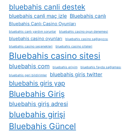
bluebahis canli destek
bluebahis canli maç izle
Bluebahis canlı
Bluebahis Canlı Casino Oyunları
bluebahis canlı yardım sorunlar
bluebahis casino oyun denemesi
bluebahis casino oyunları
bluebahis casino sağlayıcısı
bluebahis casino seçenekleri
bluebahis casino siteleri
Bluebahis casino sitesi
bluebahis com
bluebahis erişim
bluebahis fayda sağlaması
bluebahis giris twitter
bluebahis geri bildirimler
bluebahis giris yap
Bluebahis Giriş
bluebahis giriş adresi
bluebahis girişi
Bluebahis Güncel