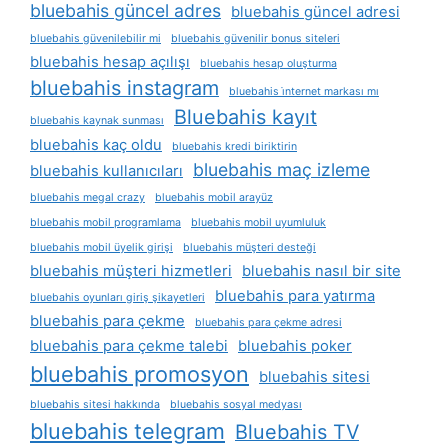
bluebahis güncel adres
bluebahis güncel adresi
bluebahis güvenilebilir mi
bluebahis güvenilir bonus siteleri
bluebahis hesap açılışı
bluebahis hesap oluşturma
bluebahis instagram
bluebahis i̇nternet markası mı
Bluebahis kayıt
bluebahis kaynak sunması
bluebahis kaç oldu
bluebahis kredi biriktirin
bluebahis maç izleme
bluebahis kullanıcıları
bluebahis megal crazy
bluebahis mobil arayüz
bluebahis mobil programlama
bluebahis mobil uyumluluk
bluebahis mobil üyelik girişi
bluebahis müşteri desteği
bluebahis müşteri hizmetleri
bluebahis nasıl bir site
bluebahis para yatırma
bluebahis oyunları giriş şikayetleri
bluebahis para çekme
bluebahis para çekme adresi
bluebahis para çekme talebi
bluebahis poker
bluebahis promosyon
bluebahis sitesi
bluebahis sitesi hakkında
bluebahis sosyal medyası
bluebahis telegram
Bluebahis TV