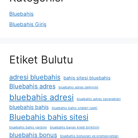
Bluebahis
Bluebahis Giriş
Etiket Bulutu
adresi bluebahis
bahis sitesi bluebahis
Bluebahis adres
bluebahis adres değişimi
bluebahis adresi
bluebahis adres seçenekleri
bluebahis bahis
bluebahis bahis siteleri ruleti
Bluebahis bahis sitesi
bluebahis bahis yardımı
bluebahis başarı kredi biriktirin
bluebahis bonus
bluebahis bonusları ve promosyonları