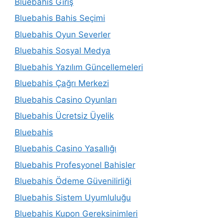
Bluebahis Giriş
Bluebahis Bahis Seçimi
Bluebahis Oyun Severler
Bluebahis Sosyal Medya
Bluebahis Yazılım Güncellemeleri
Bluebahis Çağrı Merkezi
Bluebahis Casino Oyunları
Bluebahis Ücretsiz Üyelik
Bluebahis
Bluebahis Casino Yasallığı
Bluebahis Profesyonel Bahisler
Bluebahis Ödeme Güvenilirliği
Bluebahis Sistem Uyumluluğu
Bluebahis Kupon Gereksinimleri