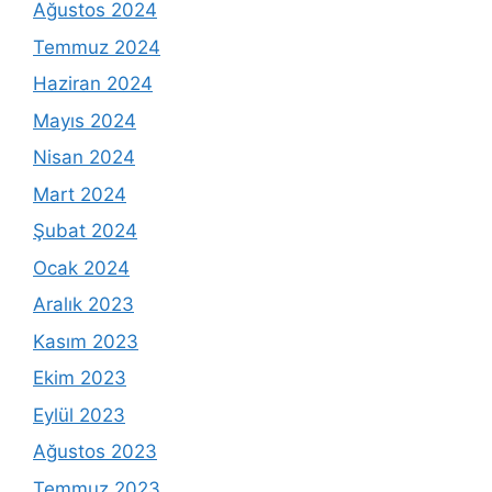
Ağustos 2024
Temmuz 2024
Haziran 2024
Mayıs 2024
Nisan 2024
Mart 2024
Şubat 2024
Ocak 2024
Aralık 2023
Kasım 2023
Ekim 2023
Eylül 2023
Ağustos 2023
Temmuz 2023