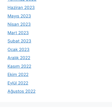
Haziran 2023
Mayıs 2023
Nisan 2023
Mart 2023
Şubat 2023
Ocak 2023
Aralık 2022
Kasım 2022
Ekim 2022
Eylül 2022
Ağustos 2022