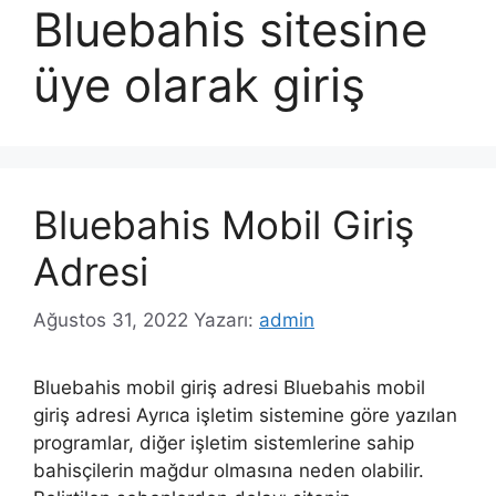
Bluebahis sitesine
üye olarak giriş
Bluebahis Mobil Giriş
Adresi
Ağustos 31, 2022
Yazarı:
admin
Bluebahis mobil giriş adresi Bluebahis mobil
giriş adresi Ayrıca işletim sistemine göre yazılan
programlar, diğer işletim sistemlerine sahip
bahisçilerin mağdur olmasına neden olabilir.