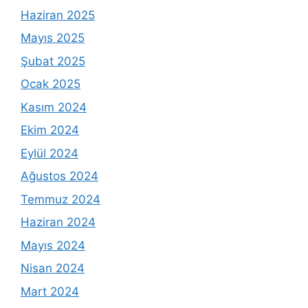
Haziran 2025
Mayıs 2025
Şubat 2025
Ocak 2025
Kasım 2024
Ekim 2024
Eylül 2024
Ağustos 2024
Temmuz 2024
Haziran 2024
Mayıs 2024
Nisan 2024
Mart 2024