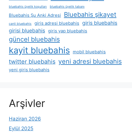
bluebahis üyelik koşulları
bluebahis üyelik tabanı
Bluebahis şikayet
Bluebahis Şu Anki Adresi
giris bluebahis
giris adresi bluebahis
canli bluebahis
girisi bluebahis
giris yap bluebahis
güncel bluebahis
kayit bluebahis
mobil bluebahis
yeni adresi bluebahis
twitter bluebahis
yeni giris bluebahis
Arşivler
Haziran 2026
Eylül 2025