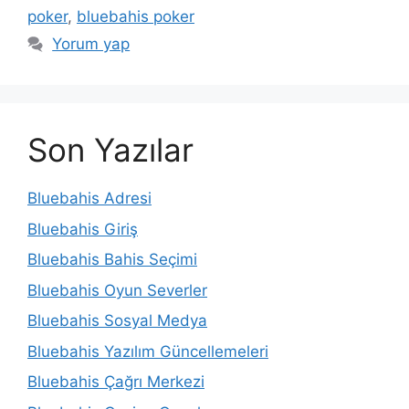
poker
,
bluebahis poker
Yorum yap
Son Yazılar
Bluebahis Adresi
Bluebahis Giriş
Bluebahis Bahis Seçimi
Bluebahis Oyun Severler
Bluebahis Sosyal Medya
Bluebahis Yazılım Güncellemeleri
Bluebahis Çağrı Merkezi