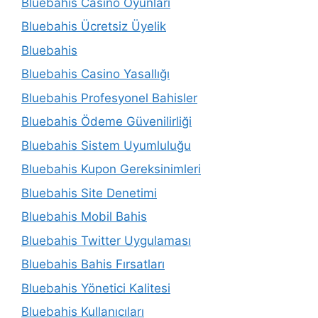
Bluebahis Casino Oyunları
Bluebahis Ücretsiz Üyelik
Bluebahis
Bluebahis Casino Yasallığı
Bluebahis Profesyonel Bahisler
Bluebahis Ödeme Güvenilirliği
Bluebahis Sistem Uyumluluğu
Bluebahis Kupon Gereksinimleri
Bluebahis Site Denetimi
Bluebahis Mobil Bahis
Bluebahis Twitter Uygulaması
Bluebahis Bahis Fırsatları
Bluebahis Yönetici Kalitesi
Bluebahis Kullanıcıları