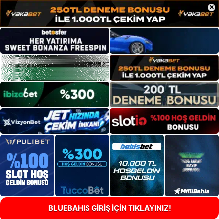
×
BLUEBAHIS GİRİŞ İÇİN TIKLAYINIZ!