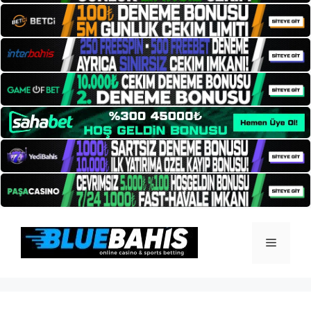
İçeriğe
atla
Menü