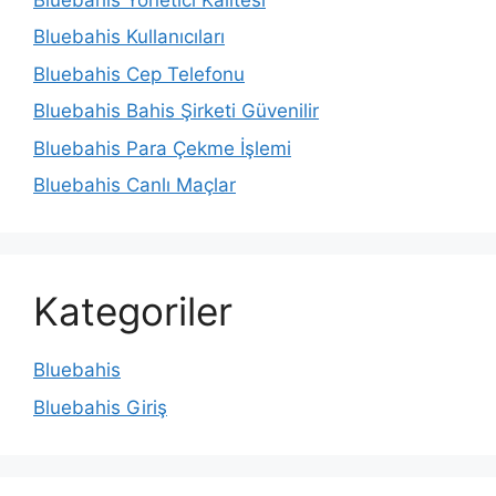
Bluebahis Kullanıcıları
Bluebahis Cep Telefonu
Bluebahis Bahis Şirketi Güvenilir
Bluebahis Para Çekme İşlemi
Bluebahis Canlı Maçlar
Kategoriler
Bluebahis
Bluebahis Giriş