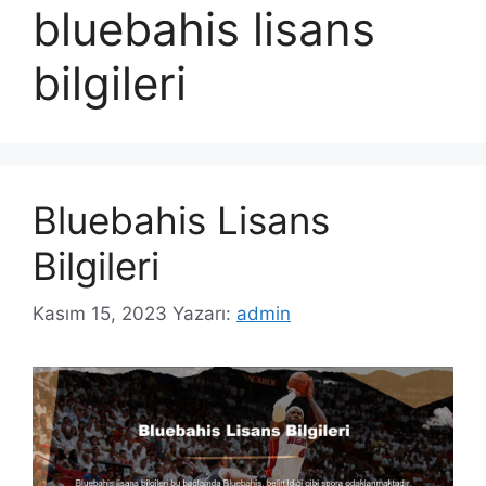
bluebahis lisans
bilgileri
Bluebahis Lisans
Bilgileri
Kasım 15, 2023
Yazarı:
admin