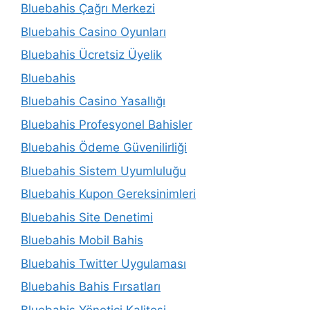
Bluebahis Çağrı Merkezi
Bluebahis Casino Oyunları
Bluebahis Ücretsiz Üyelik
Bluebahis
Bluebahis Casino Yasallığı
Bluebahis Profesyonel Bahisler
Bluebahis Ödeme Güvenilirliği
Bluebahis Sistem Uyumluluğu
Bluebahis Kupon Gereksinimleri
Bluebahis Site Denetimi
Bluebahis Mobil Bahis
Bluebahis Twitter Uygulaması
Bluebahis Bahis Fırsatları
Bluebahis Yönetici Kalitesi