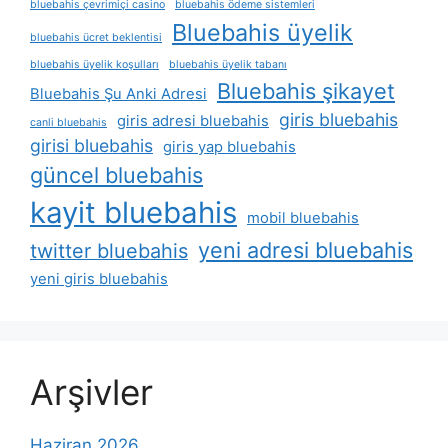
bluebahis çevrimiçi casino
bluebahis ödeme sistemleri
Bluebahis üyelik
bluebahis ücret beklentisi
bluebahis üyelik koşulları
bluebahis üyelik tabanı
Bluebahis şikayet
Bluebahis Şu Anki Adresi
giris bluebahis
giris adresi bluebahis
canli bluebahis
girisi bluebahis
giris yap bluebahis
güncel bluebahis
kayit bluebahis
mobil bluebahis
yeni adresi bluebahis
twitter bluebahis
yeni giris bluebahis
Arşivler
Haziran 2026