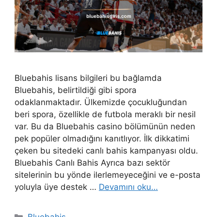
Bluebahis lisans bilgileri bu bağlamda
Bluebahis, belirtildiği gibi spora
odaklanmaktadır. Ülkemizde çocukluğundan
beri spora, özellikle de futbola meraklı bir nesil
var. Bu da Bluebahis casino bölümünün neden
pek popüler olmadığını kanıtlıyor. İlk dikkatimi
çeken bu sitedeki canlı bahis kampanyası oldu.
Bluebahis Canlı Bahis Ayrıca bazı sektör
sitelerinin bu yönde ilerlemeyeceğini ve e-posta
yoluyla üye destek …
Devamını oku…
Kategoriler