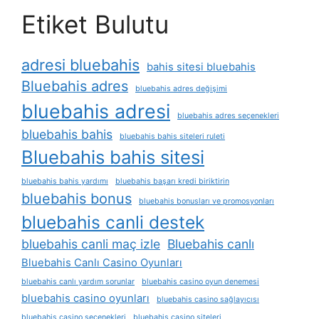
Etiket Bulutu
adresi bluebahis
bahis sitesi bluebahis
Bluebahis adres
bluebahis adres değişimi
bluebahis adresi
bluebahis adres seçenekleri
bluebahis bahis
bluebahis bahis siteleri ruleti
Bluebahis bahis sitesi
bluebahis bahis yardımı
bluebahis başarı kredi biriktirin
bluebahis bonus
bluebahis bonusları ve promosyonları
bluebahis canli destek
bluebahis canli maç izle
Bluebahis canlı
Bluebahis Canlı Casino Oyunları
bluebahis canlı yardım sorunlar
bluebahis casino oyun denemesi
bluebahis casino oyunları
bluebahis casino sağlayıcısı
bluebahis casino seçenekleri
bluebahis casino siteleri