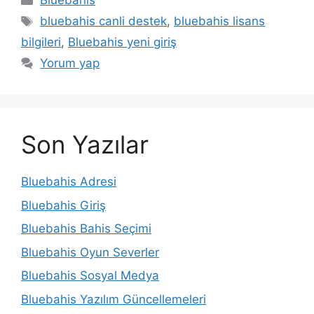
Bluebahis
Etiketler
bluebahis canli destek
,
bluebahis lisans
bilgileri
,
Bluebahis yeni giriş
Yorum yap
Son Yazılar
Bluebahis Adresi
Bluebahis Giriş
Bluebahis Bahis Seçimi
Bluebahis Oyun Severler
Bluebahis Sosyal Medya
Bluebahis Yazılım Güncellemeleri