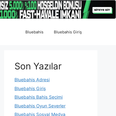
Bluebahis
Bluebahis Giriş
Son Yazılar
Bluebahis Adresi
Bluebahis Giriş
Bluebahis Bahis Seçimi
Bluebahis Oyun Severler
Bluebahis Sosyal Medya