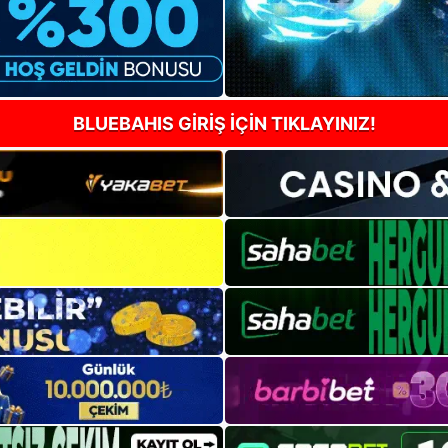
BLUEBAHIS GİRİŞ İÇİN TIKLAYINIZ!