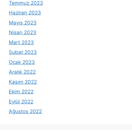
Temmuz 2023
Haziran 2023
Mayıs 2023
Nisan 2023
Mart 2023
Şubat 2023
Ocak 2023
Aralık 2022
Kasım 2022
Ekim 2022
Eylül 2022
Ağustos 2022