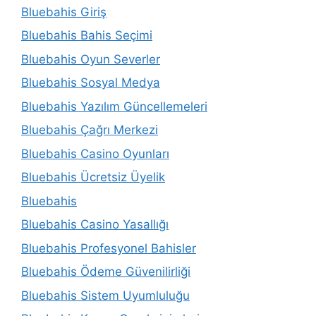
Bluebahis Giriş
Bluebahis Bahis Seçimi
Bluebahis Oyun Severler
Bluebahis Sosyal Medya
Bluebahis Yazılım Güncellemeleri
Bluebahis Çağrı Merkezi
Bluebahis Casino Oyunları
Bluebahis Ücretsiz Üyelik
Bluebahis
Bluebahis Casino Yasallığı
Bluebahis Profesyonel Bahisler
Bluebahis Ödeme Güvenilirliği
Bluebahis Sistem Uyumluluğu