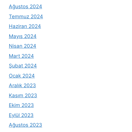
Ağustos 2024
Temmuz 2024
Haziran 2024
Mayıs 2024
Nisan 2024
Mart 2024
Şubat 2024
Ocak 2024
Aralık 2023
Kasım 2023
Ekim 2023
Eylül 2023
Ağustos 2023