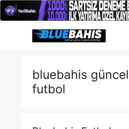
İçeriğe
atla
bluebahis güncel
futbol