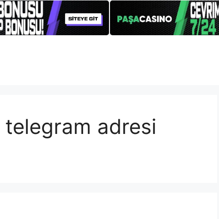
 telegram adresi