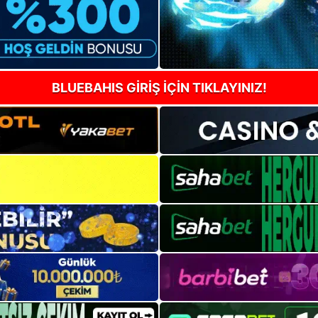
BLUEBAHIS GİRİŞ İÇİN TIKLAYINIZ!