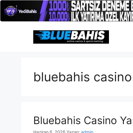
İçeriğe
atla
bluebahis casino 
Bluebahis Casino Yas
Haziran 6, 2026
Yazarı:
admin