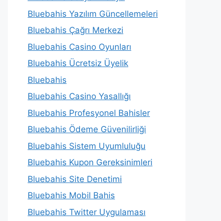
Bluebahis Yazılım Güncellemeleri
Bluebahis Çağrı Merkezi
Bluebahis Casino Oyunları
Bluebahis Ücretsiz Üyelik
Bluebahis
Bluebahis Casino Yasallığı
Bluebahis Profesyonel Bahisler
Bluebahis Ödeme Güvenilirliği
Bluebahis Sistem Uyumluluğu
Bluebahis Kupon Gereksinimleri
Bluebahis Site Denetimi
Bluebahis Mobil Bahis
Bluebahis Twitter Uygulaması