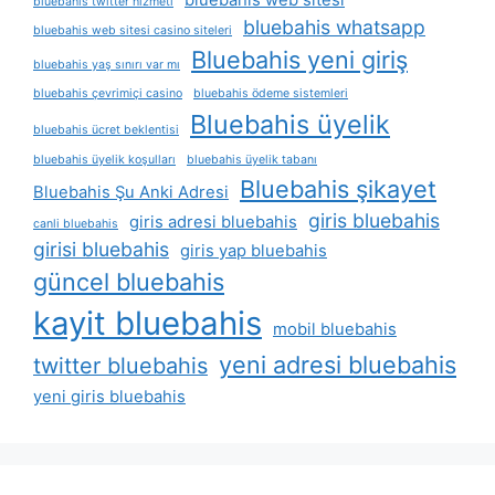
bluebahis twitter hizmeti
bluebahis whatsapp
bluebahis web sitesi casino siteleri
Bluebahis yeni giriş
bluebahis yaş sınırı var mı
bluebahis çevrimiçi casino
bluebahis ödeme sistemleri
Bluebahis üyelik
bluebahis ücret beklentisi
bluebahis üyelik koşulları
bluebahis üyelik tabanı
Bluebahis şikayet
Bluebahis Şu Anki Adresi
giris bluebahis
giris adresi bluebahis
canli bluebahis
girisi bluebahis
giris yap bluebahis
güncel bluebahis
kayit bluebahis
mobil bluebahis
yeni adresi bluebahis
twitter bluebahis
yeni giris bluebahis