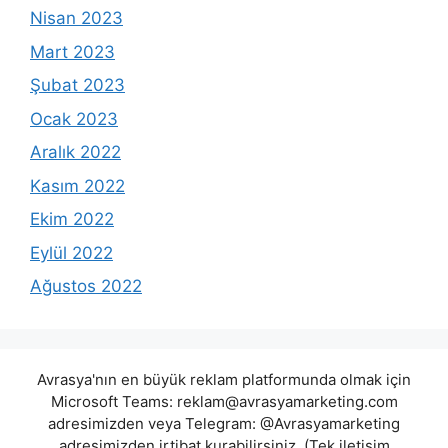
Nisan 2023
Mart 2023
Şubat 2023
Ocak 2023
Aralık 2022
Kasım 2022
Ekim 2022
Eylül 2022
Ağustos 2022
Avrasya'nın en büyük reklam platformunda olmak için
Microsoft Teams:
reklam@avrasyamarketing.com
adresimizden veya Telegram: @Avrasyamarketing
adresimizden irtibat kurabilirsiniz. (Tek iletişim