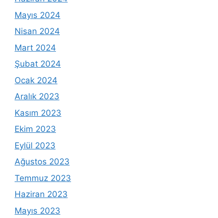
Mayıs 2024
Nisan 2024
Mart 2024
Şubat 2024
Ocak 2024
Aralık 2023
Kasım 2023
Ekim 2023
Eylül 2023
Ağustos 2023
Temmuz 2023
Haziran 2023
Mayıs 2023