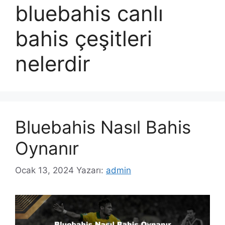
bluebahis canlı
bahis çeşitleri
nelerdir
Bluebahis Nasıl Bahis
Oynanır
Ocak 13, 2024
Yazarı:
admin