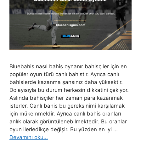
Bluebahis nasıl bahis oynanır bahisçiler için en
popüler oyun türü canlı bahistir. Ayrıca canlı
bahislerde kazanma şansınız daha yüksektir.
Dolayısıyla bu durum herkesin dikkatini çekiyor.
Aslında bahisçiler her zaman para kazanmak
isterler. Canlı bahis bu gereksinimi karşılamak
için mükemmeldir. Ayrıca canlı bahis oranları
anlık olarak görüntülenebilmektedir. Bu oranlar
oyun ilerledikçe değişir. Bu yüzden en iyi …
Devamını oku…