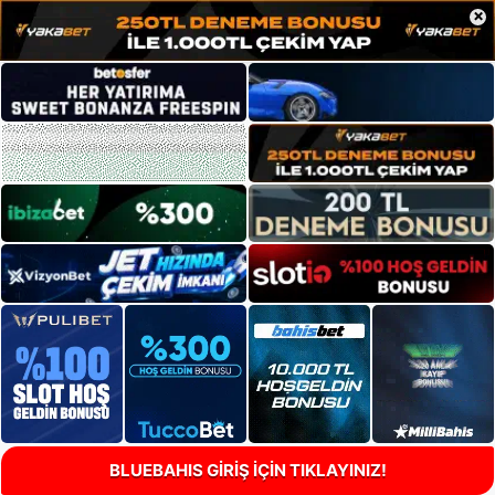
×
BLUEBAHIS GİRİŞ İÇİN TIKLAYINIZ!