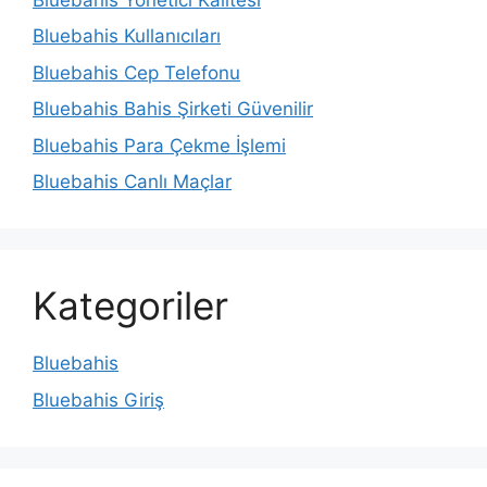
Bluebahis Kullanıcıları
Bluebahis Cep Telefonu
Bluebahis Bahis Şirketi Güvenilir
Bluebahis Para Çekme İşlemi
Bluebahis Canlı Maçlar
Kategoriler
Bluebahis
Bluebahis Giriş