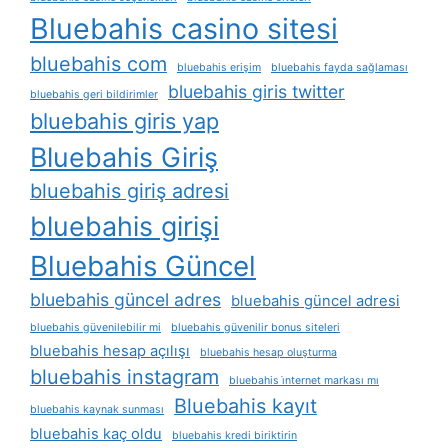
Bluebahis casino sitesi
bluebahis com
bluebahis erişim
bluebahis fayda sağlaması
bluebahis giris twitter
bluebahis geri bildirimler
bluebahis giris yap
Bluebahis Giriş
bluebahis giriş adresi
bluebahis girişi
Bluebahis Güncel
bluebahis güncel adres
bluebahis güncel adresi
bluebahis güvenilebilir mi
bluebahis güvenilir bonus siteleri
bluebahis hesap açılışı
bluebahis hesap oluşturma
bluebahis instagram
bluebahis i̇nternet markası mı
Bluebahis kayıt
bluebahis kaynak sunması
bluebahis kaç oldu
bluebahis kredi biriktirin