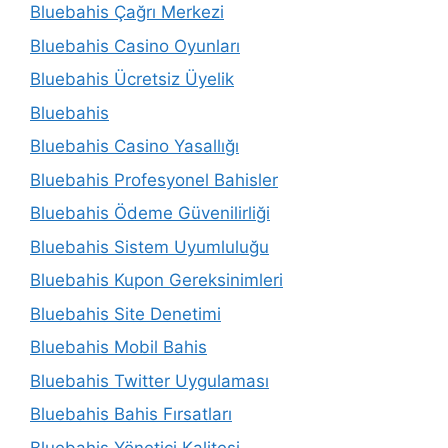
Bluebahis Çağrı Merkezi
Bluebahis Casino Oyunları
Bluebahis Ücretsiz Üyelik
Bluebahis
Bluebahis Casino Yasallığı
Bluebahis Profesyonel Bahisler
Bluebahis Ödeme Güvenilirliği
Bluebahis Sistem Uyumluluğu
Bluebahis Kupon Gereksinimleri
Bluebahis Site Denetimi
Bluebahis Mobil Bahis
Bluebahis Twitter Uygulaması
Bluebahis Bahis Fırsatları
Bluebahis Yönetici Kalitesi