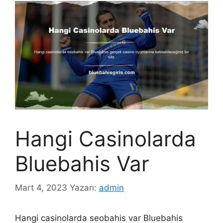
Hangi Casinolarda
Bluebahis Var
Mart 4, 2023
Yazarı:
admin
Hangi casinolarda seobahis var Bluebahis