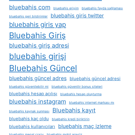
bluebahis com
bluebahis erişim
bluebahis fayda sağlaması
bluebahis giris twitter
bluebahis geri bildirimler
bluebahis giris yap
Bluebahis Giriş
bluebahis giriş adresi
bluebahis girişi
Bluebahis Güncel
bluebahis güncel adres
bluebahis güncel adresi
bluebahis güvenilebilir mi
bluebahis güvenilir bonus siteleri
bluebahis hesap açılışı
bluebahis hesap oluşturma
bluebahis instagram
bluebahis i̇nternet markası mı
Bluebahis kayıt
bluebahis kaynak sunması
bluebahis kaç oldu
bluebahis kredi biriktirin
bluebahis maç izleme
bluebahis kullanıcıları
bluebahis megal crazy
bluebahis mobil arayüz