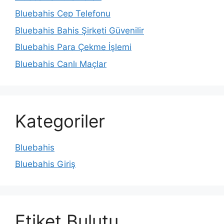
Bluebahis Cep Telefonu
Bluebahis Bahis Şirketi Güvenilir
Bluebahis Para Çekme İşlemi
Bluebahis Canlı Maçlar
Kategoriler
Bluebahis
Bluebahis Giriş
Etiket Bulutu