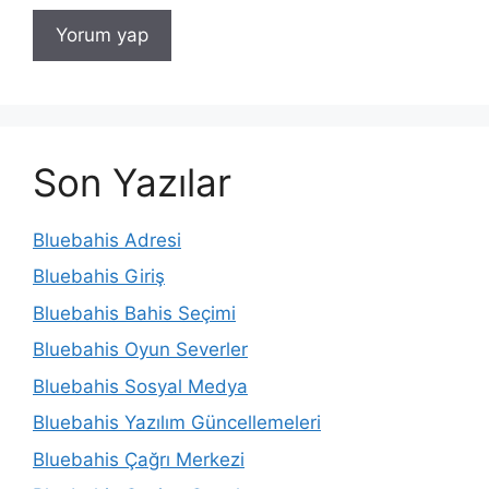
Son Yazılar
Bluebahis Adresi
Bluebahis Giriş
Bluebahis Bahis Seçimi
Bluebahis Oyun Severler
Bluebahis Sosyal Medya
Bluebahis Yazılım Güncellemeleri
Bluebahis Çağrı Merkezi