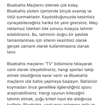
Bluebahis Maçlarını izlemek çok kolay.
Bluebahis sistem içerisinde birçok avantaj ve
ödül sunmaktadır. Kaydolduğunuzda kesintisiz
oynayabileceğiniz harika bir yere girersiniz. Maçı
reklamsız izlerken bile sonucu kolayca tahmin
edebilirsiniz. Bu, tahminin doğru bir şekilde
tamamlanması için sitenin kesintisiz olarak
gerçek zamanlı olarak kullanılmasına olanak
tanır.
Bluebahis maçlarını “TV” bölümüne tıklayarak
canlı olarak izleyebilirsiniz, hangi sporları takip
etmek istediğinize karar verin ve
Bluebahis
maçlarını izle
bahis yapmaya başlayın. Bahsinizi
koymadan önce genellikle ilgilendiğiniz sporu
araştırabilirsiniz. Hangi oyunun biteceğini
tahmin etmek, çoğu kriteri nasıl ele aldığınıza
bağlıdır. Bluebahis, canlı maç anlamına gelir ve