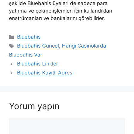
şekilde Bluebahis üyeleri de sadece para
yatırma ve çekme işlemleri için kullandıkları
enstrümanları ve bankalarını görebilirler.
Kategoriler
Bluebahis
Etiketler
Bluebahis Güncel
,
Hangi Casinolarda
Bluebahis Var
Yazı
Bluebahis Linkler
dolaşımı
Bluebahis Kayıtlı Adresi
Yorum yapın
Yorum