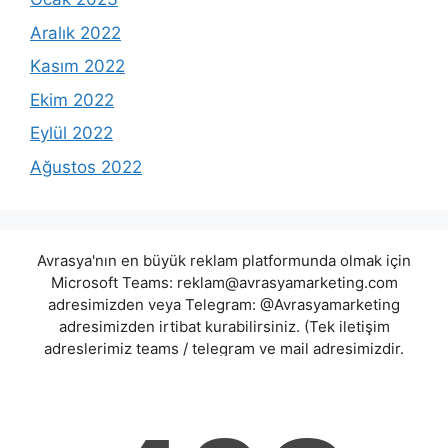
Aralık 2022
Kasım 2022
Ekim 2022
Eylül 2022
Ağustos 2022
Avrasya'nın en büyük reklam platformunda olmak için
Microsoft Teams:
reklam@avrasyamarketing.com
adresimizden veya Telegram: @Avrasyamarketing
adresimizden irtibat kurabilirsiniz. (Tek iletişim
adreslerimiz teams / telegram ve mail adresimizdir.
Harici hiçbir iletişim adresimiz bulunmamaktadır.
Lütfen itibar etmeyiniz.) Türkiye yasalarına göre 7258
sayılı kanun uyarınca yasa dışı bahis oynamanın
cezaları mevcuttur. Şu an bulunduğunuz site hiç bir