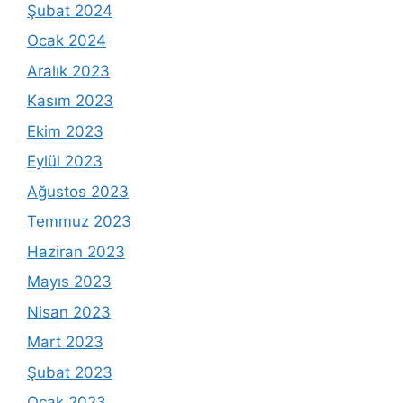
Şubat 2024
Ocak 2024
Aralık 2023
Kasım 2023
Ekim 2023
Eylül 2023
Ağustos 2023
Temmuz 2023
Haziran 2023
Mayıs 2023
Nisan 2023
Mart 2023
Şubat 2023
Ocak 2023