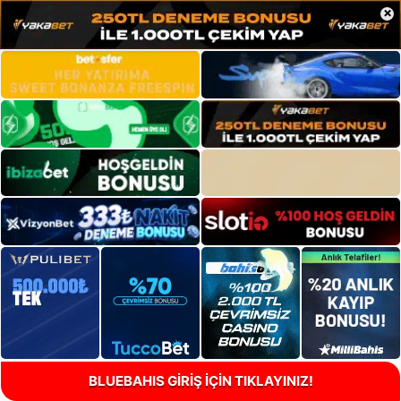
×
BLUEBAHIS GİRİŞ İÇİN TIKLAYINIZ!