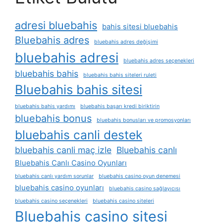
adresi bluebahis
bahis sitesi bluebahis
Bluebahis adres
bluebahis adres değişimi
bluebahis adresi
bluebahis adres seçenekleri
bluebahis bahis
bluebahis bahis siteleri ruleti
Bluebahis bahis sitesi
bluebahis bahis yardımı
bluebahis başarı kredi biriktirin
bluebahis bonus
bluebahis bonusları ve promosyonları
bluebahis canli destek
bluebahis canli maç izle
Bluebahis canlı
Bluebahis Canlı Casino Oyunları
bluebahis canlı yardım sorunlar
bluebahis casino oyun denemesi
bluebahis casino oyunları
bluebahis casino sağlayıcısı
bluebahis casino seçenekleri
bluebahis casino siteleri
Bluebahis casino sitesi