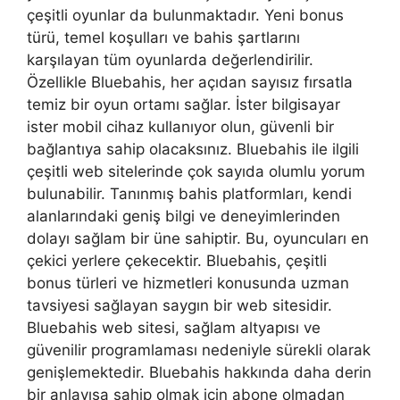
çeşitli oyunlar da bulunmaktadır. Yeni bonus
türü, temel koşulları ve bahis şartlarını
karşılayan tüm oyunlarda değerlendirilir.
Özellikle Bluebahis, her açıdan sayısız fırsatla
temiz bir oyun ortamı sağlar. İster bilgisayar
ister mobil cihaz kullanıyor olun, güvenli bir
bağlantıya sahip olacaksınız. Bluebahis ile ilgili
çeşitli web sitelerinde çok sayıda olumlu yorum
bulunabilir. Tanınmış bahis platformları, kendi
alanlarındaki geniş bilgi ve deneyimlerinden
dolayı sağlam bir üne sahiptir. Bu, oyuncuları en
çekici yerlere çekecektir. Bluebahis, çeşitli
bonus türleri ve hizmetleri konusunda uzman
tavsiyesi sağlayan saygın bir web sitesidir.
Bluebahis web sitesi, sağlam altyapısı ve
güvenilir programlaması nedeniyle sürekli olarak
genişlemektedir. Bluebahis hakkında daha derin
bir anlayışa sahip olmak için abone olmadan