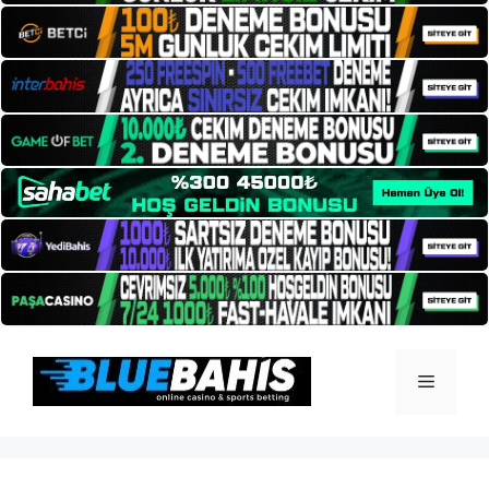
İçeriğe
atla
Menü