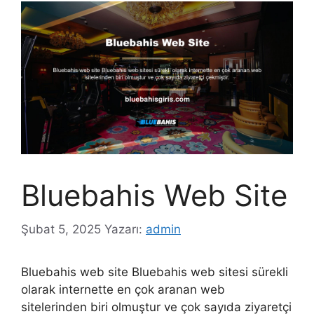
Bluebahis Web Site
Şubat 5, 2025
Yazarı:
admin
Bluebahis web site Bluebahis web sitesi sürekli
olarak internette en çok aranan web
sitelerinden biri olmuştur ve çok sayıda ziyaretçi