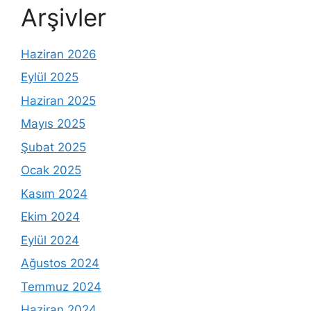
Arşivler
Haziran 2026
Eylül 2025
Haziran 2025
Mayıs 2025
Şubat 2025
Ocak 2025
Kasım 2024
Ekim 2024
Eylül 2024
Ağustos 2024
Temmuz 2024
Haziran 2024