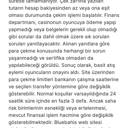
sürede tamamlanıyor. Çek zarfına yazılan
tutarın hesap bakiyesinden az veya ona eşit
olması durumunda çekim işlemi başlatılır. Finans
departmanı, casinonun oyuncuya ödeme yapıp
yapmadığı veya belgelerin gerekli olup olmadığı
gibi sorular da dahil olmak üzere sık sorulan
soruları yanıtlayacaktır. Alınan yanıtlara göre
para çekme konusunda herhangi bir sorun
yaşanmadığı ve sertifika olmadan da
yapılabileceği görüldü. Sonuç olarak, basit atış
eylemi oyuncuların onayını aldı. Site üzerinden
para çekme limitleri bankanın çalışma saatlerine
ve seçilen transfer yöntemine göre değişiklik
gösterebilir. Normal koşullar varsayıldığında 24
saatlik süre içinde en fazla 3 defa. Ancak saha
risk birimlerinin esnekliği veya ertelenmesi,
mevcut finansal işlem hacmine göre değişiklik
gösterebilmektedir. Bluebahis web sitesi