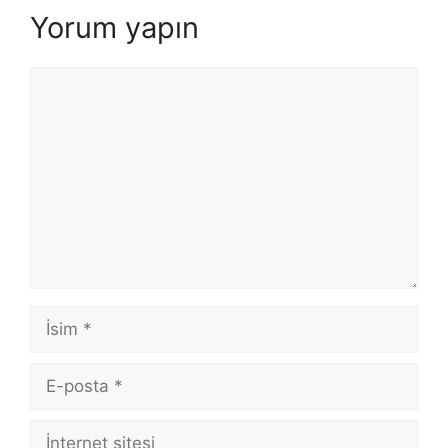
Yorum yapın
Yorum
İsim
E-
posta
İnternet