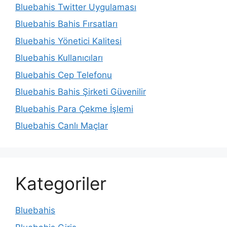
Bluebahis Twitter Uygulaması
Bluebahis Bahis Fırsatları
Bluebahis Yönetici Kalitesi
Bluebahis Kullanıcıları
Bluebahis Cep Telefonu
Bluebahis Bahis Şirketi Güvenilir
Bluebahis Para Çekme İşlemi
Bluebahis Canlı Maçlar
Kategoriler
Bluebahis