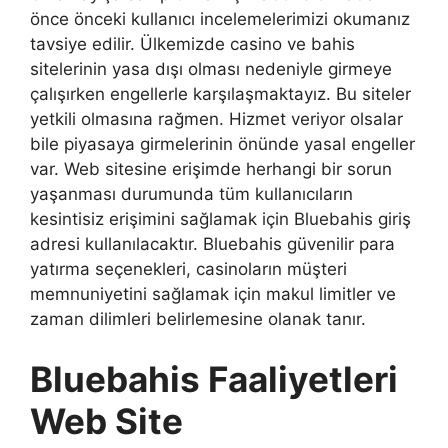
önce önceki kullanıcı incelemelerimizi okumanız
tavsiye edilir. Ülkemizde casino ve bahis
sitelerinin yasa dışı olması nedeniyle girmeye
çalışırken engellerle karşılaşmaktayız. Bu siteler
yetkili olmasına rağmen. Hizmet veriyor olsalar
bile piyasaya girmelerinin önünde yasal engeller
var. Web sitesine erişimde herhangi bir sorun
yaşanması durumunda tüm kullanıcıların
kesintisiz erişimini sağlamak için Bluebahis giriş
adresi kullanılacaktır. Bluebahis güvenilir para
yatırma seçenekleri, casinoların müşteri
memnuniyetini sağlamak için makul limitler ve
zaman dilimleri belirlemesine olanak tanır.
Bluebahis Faaliyetleri
Web Site