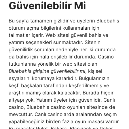
Güvenilebilir Mi
Bu sayfa tamamen gizlidir ve üyelerin Bluebahis
oturum açma bilgilerini kullanmaları için
talimatlar içerir. Web sitesi güvenli bahis ve
yatırım seçenekleri sunmaktadır. Sitenin
güvenilirlik sorunları nedeniyle her iki durumda
da bahis için hala erişilebilir durumda. Casino
tutkunlarına yönelik bir web sitesi olan
Bluebahis girişine güvenilebilir mi
, kişisel
eşyalarını korumaya kararlıdır. Bulgularınızın
keşfi başkaları tarafından keşfedilmemiş ve
araştırılmamış olarak kalacaktır. Burada hiçbir
altyapı yok. Yatırım üyeler için güvenlidir. Canlı
casino, Bluebahis casino oyunları sitesinde de
mevcuttur. Canlı casinolarda aralarından seçim
yapabileceğiniz birden fazla oyun masası vardır.
Bu masalar Rulet, Bakara, Blackjack ve Poker