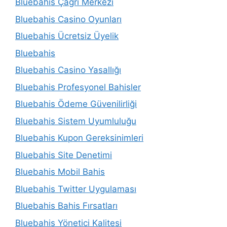
Bluebahis Çağrı Merkezi
Bluebahis Casino Oyunları
Bluebahis Ücretsiz Üyelik
Bluebahis
Bluebahis Casino Yasallığı
Bluebahis Profesyonel Bahisler
Bluebahis Ödeme Güvenilirliği
Bluebahis Sistem Uyumluluğu
Bluebahis Kupon Gereksinimleri
Bluebahis Site Denetimi
Bluebahis Mobil Bahis
Bluebahis Twitter Uygulaması
Bluebahis Bahis Fırsatları
Bluebahis Yönetici Kalitesi