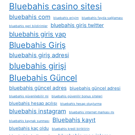
Bluebahis casino sitesi
bluebahis com
bluebahis erişim
bluebahis fayda sağlaması
bluebahis giris twitter
bluebahis geri bildirimler
bluebahis giris yap
Bluebahis Giriş
bluebahis giriş adresi
bluebahis girişi
Bluebahis Güncel
bluebahis güncel adres
bluebahis güncel adresi
bluebahis güvenilebilir mi
bluebahis güvenilir bonus siteleri
bluebahis hesap açılışı
bluebahis hesap oluşturma
bluebahis instagram
bluebahis i̇nternet markası mı
Bluebahis kayıt
bluebahis kaynak sunması
bluebahis kaç oldu
bluebahis kredi biriktirin