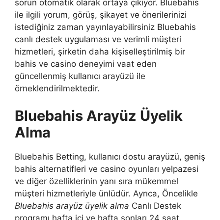
sorun otomatik olarak ortaya çıkıyor. Bluebahis
ile ilgili yorum, görüş, şikayet ve önerilerinizi
istediğiniz zaman yayınlayabilirsiniz Bluebahis
canlı destek uygulaması ve verimli müşteri
hizmetleri, şirketin daha kişiselleştirilmiş bir
bahis ve casino deneyimi vaat eden
güncellenmiş kullanıcı arayüzü ile
örneklendirilmektedir.
Bluebahis Arayüz Üyelik
Alma
Bluebahis Betting, kullanıcı dostu arayüzü, geniş
bahis alternatifleri ve casino oyunları yelpazesi
ve diğer özelliklerinin yanı sıra mükemmel
müşteri hizmetleriyle ünlüdür. Ayrıca, Öncelikle
Bluebahis arayüz üyelik alma
Canlı Destek
programı hafta içi ve hafta sonları 24 saat