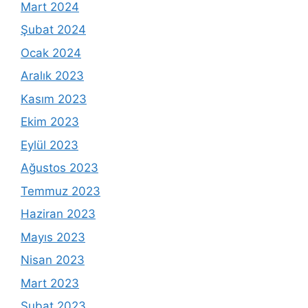
Mart 2024
Şubat 2024
Ocak 2024
Aralık 2023
Kasım 2023
Ekim 2023
Eylül 2023
Ağustos 2023
Temmuz 2023
Haziran 2023
Mayıs 2023
Nisan 2023
Mart 2023
Şubat 2023