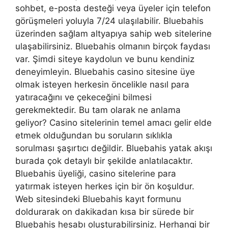
sohbet, e-posta desteği veya üyeler için telefon
görüşmeleri yoluyla 7/24 ulaşılabilir. Bluebahis
üzerinden sağlam altyapıya sahip web sitelerine
ulaşabilirsiniz. Bluebahis olmanın birçok faydası
var. Şimdi siteye kaydolun ve bunu kendiniz
deneyimleyin. Bluebahis casino sitesine üye
olmak isteyen herkesin öncelikle nasıl para
yatıracağını ve çekeceğini bilmesi
gerekmektedir. Bu tam olarak ne anlama
geliyor? Casino sitelerinin temel amacı gelir elde
etmek olduğundan bu soruların sıklıkla
sorulması şaşırtıcı değildir. Bluebahis yatak akışı
burada çok detaylı bir şekilde anlatılacaktır.
Bluebahis üyeliği, casino sitelerine para
yatırmak isteyen herkes için bir ön koşuldur.
Web sitesindeki Bluebahis kayıt formunu
doldurarak on dakikadan kısa bir sürede bir
Bluebahis hesabı oluşturabilirsiniz. Herhangi bir