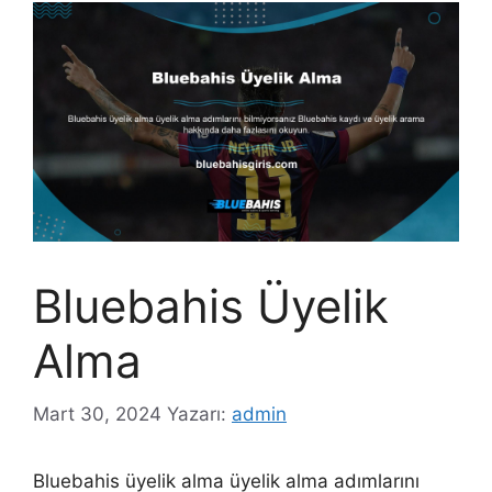
Bluebahis Üyelik
Alma
Mart 30, 2024
Yazarı:
admin
Bluebahis üyelik alma üyelik alma adımlarını