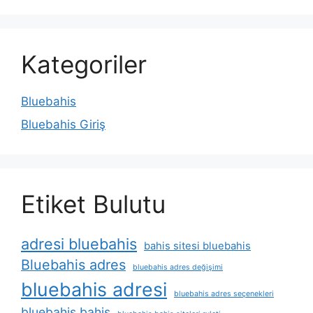
Kategoriler
Bluebahis
Bluebahis Giriş
Etiket Bulutu
adresi bluebahis
bahis sitesi bluebahis
Bluebahis adres
bluebahis adres değişimi
bluebahis adresi
bluebahis adres seçenekleri
bluebahis bahis