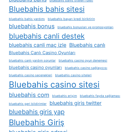
bluebahis bahis siteleri ruleti
Bluebahis bahis sitesi
bluebahis bahis yardımı
bluebahis başarı kredi biriktirin
bluebahis bonus
bluebahis bonusları ve promosyonları
bluebahis canli destek
bluebahis canli maç izle
Bluebahis canlı
Bluebahis Canlı Casino Oyunları
bluebahis canlı yardım sorunlar
bluebahis casino oyun denemesi
bluebahis casino oyunları
bluebahis casino sağlayıcısı
bluebahis casino seçenekleri
bluebahis casino siteleri
Bluebahis casino sitesi
bluebahis com
bluebahis erişim
bluebahis fayda sağlaması
bluebahis giris twitter
bluebahis geri bildirimler
bluebahis giris yap
Bluebahis Giriş