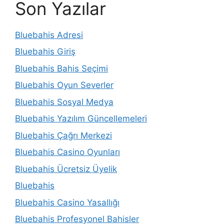
Son Yazılar
Bluebahis Adresi
Bluebahis Giriş
Bluebahis Bahis Seçimi
Bluebahis Oyun Severler
Bluebahis Sosyal Medya
Bluebahis Yazılım Güncellemeleri
Bluebahis Çağrı Merkezi
Bluebahis Casino Oyunları
Bluebahis Ücretsiz Üyelik
Bluebahis
Bluebahis Casino Yasallığı
Bluebahis Profesyonel Bahisler