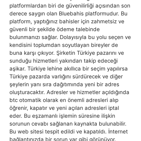
platformlardan biri de güvenilirliği açısından son
derece saygın olan Bluebahis platformudur. Bu
platform, yaptığınız bahisler için zahmetsiz ve
güvenli bir şekilde ödeme talebinde
bulunmanızı sağlar. Dolayısıyla bu yolu seçen ve
kendisini toplumdan soyutlayan bireyler de
buna karşı çıkıyor. Şirketin Türkiye pazarını ve
sunduğu hizmetleri yakından takip edeceği
aşikar. Türkiye lehine akıllıca bir seçim yapılırsa
Türkiye pazarda varlığını sürdürecek ve diğer
şeylerin yanı sıra dağıtımında yeni bir adres
oluşturacaktır. Adresler ve hizmetler açıldığında
btc otomatik olarak en önemli adresleri alıp
öğrenir, kapatır ve yeni açılan adresleri iptal
eder. Bu eşzamanlı işlemin süresine ilişkin
sorunun cevabı sağlanan kaynakta bulunabilir.
Bu web sitesi tespit edildi ve kapatıldı. İnternet
bağlantınızda bir sorun var gibi görünüyor.