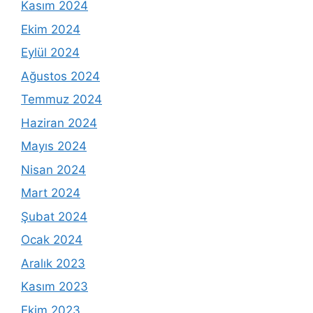
Kasım 2024
Ekim 2024
Eylül 2024
Ağustos 2024
Temmuz 2024
Haziran 2024
Mayıs 2024
Nisan 2024
Mart 2024
Şubat 2024
Ocak 2024
Aralık 2023
Kasım 2023
Ekim 2023