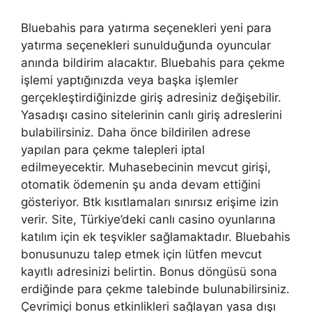
Bluebahis para yatırma seçenekleri yeni para
yatırma seçenekleri sunulduğunda oyuncular
anında bildirim alacaktır. Bluebahis para çekme
işlemi yaptığınızda veya başka işlemler
gerçekleştirdiğinizde giriş adresiniz değişebilir.
Yasadışı casino sitelerinin canlı giriş adreslerini
bulabilirsiniz. Daha önce bildirilen adrese
yapılan para çekme talepleri iptal
edilmeyecektir. Muhasebecinin mevcut girişi,
otomatik ödemenin şu anda devam ettiğini
gösteriyor. Btk kısıtlamaları sınırsız erişime izin
verir. Site, Türkiye’deki canlı casino oyunlarına
katılım için ek teşvikler sağlamaktadır. Bluebahis
bonusunuzu talep etmek için lütfen mevcut
kayıtlı adresinizi belirtin. Bonus döngüsü sona
erdiğinde para çekme talebinde bulunabilirsiniz.
Çevrimiçi bonus etkinlikleri sağlayan yasa dışı