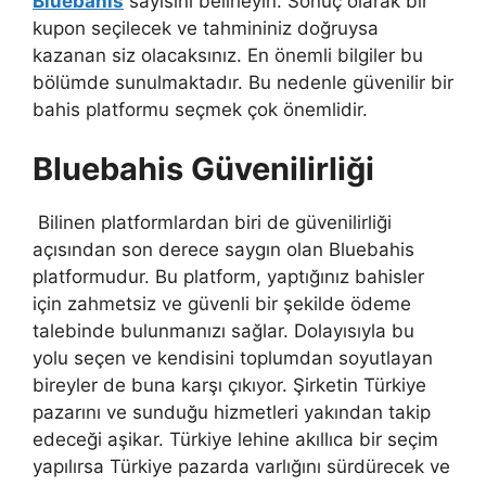
Bluebahis
sayısını belirleyin. Sonuç olarak bir
kupon seçilecek ve tahmininiz doğruysa
kazanan siz olacaksınız. En önemli bilgiler bu
bölümde sunulmaktadır. Bu nedenle güvenilir bir
bahis platformu seçmek çok önemlidir.
Bluebahis Güvenilirliği
Bilinen platformlardan biri de güvenilirliği
açısından son derece saygın olan Bluebahis
platformudur. Bu platform, yaptığınız bahisler
için zahmetsiz ve güvenli bir şekilde ödeme
talebinde bulunmanızı sağlar. Dolayısıyla bu
yolu seçen ve kendisini toplumdan soyutlayan
bireyler de buna karşı çıkıyor. Şirketin Türkiye
pazarını ve sunduğu hizmetleri yakından takip
edeceği aşikar. Türkiye lehine akıllıca bir seçim
yapılırsa Türkiye pazarda varlığını sürdürecek ve