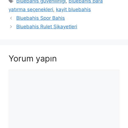
bluebahis güvenilirliği
,
bluebahis para
yatırma seçenekleri
,
kayit bluebahis
Yazı
Bluebahis Spor Bahis
dolaşımı
Bluebahis Rulet Şikayetleri
Yorum yapın
Yorum