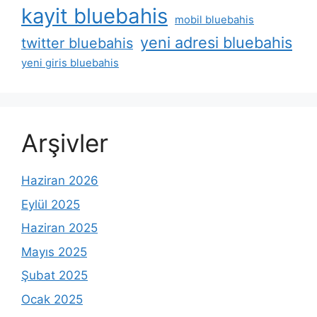
kayit bluebahis
mobil bluebahis
yeni adresi bluebahis
twitter bluebahis
yeni giris bluebahis
Arşivler
Haziran 2026
Eylül 2025
Haziran 2025
Mayıs 2025
Şubat 2025
Ocak 2025