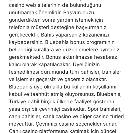
casino web sitelerinin de bulunduğunu
unutmamak önemlidir. Başvurunuzu
gönderdikten sonra yardım istemek için
telefonla müşteri desteğine başvurmanız
gerekecektir. Bahis yaparsanız kazancınızı
kaybedersiniz. Bluebahis bonus programının
belirlediği kurallara ve düzenlemelere uymanız
gerekmektedir. Bonus aktarılmazsa hesabınız
kalıcı olarak kapatılacaktır. Üyeliğinizin
feshedilmesi durumunda tüm bahisler, bahisler
ve işlemler geçersiz ve geçersiz olacaktır.
Bluebahis üye olmakla bu kullanım koşullarını
kabul ve taahhüt etmiş oluyorsunuz. Bluebahis,
Türkiye dahil birçok ülkede faaliyet gösteren
yasa dışı bir çevrimiçi casinodur. Spor bahisleri,
canlı bahisler, canlı casino ve diğer casino türleri
mevcuttur. Çevrimiçi casino seçenekler sunar.
Canlı casino platformuna katılmak için güncel