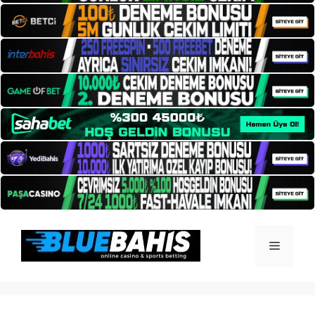
İçeriğe
atla
Menü