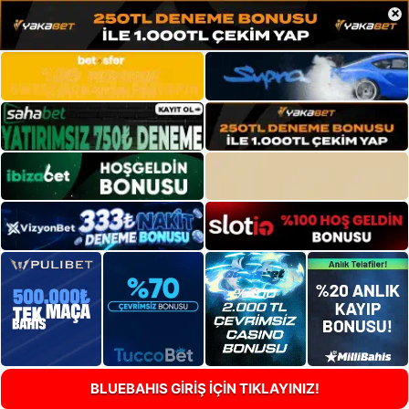
×
BLUEBAHIS GİRİŞ İÇİN TIKLAYINIZ!