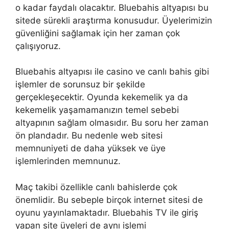
o kadar faydalı olacaktır. Bluebahis altyapısı bu
sitede sürekli araştırma konusudur. Üyelerimizin
güvenliğini sağlamak için her zaman çok
çalışıyoruz.
Bluebahis altyapısı ile casino ve canlı bahis gibi
işlemler de sorunsuz bir şekilde
gerçekleşecektir. Oyunda kekemelik ya da
kekemelik yaşamamanızın temel sebebi
altyapının sağlam olmasıdır. Bu soru her zaman
ön plandadır. Bu nedenle web sitesi
memnuniyeti de daha yüksek ve üye
işlemlerinden memnunuz.
Maç takibi özellikle canlı bahislerde çok
önemlidir. Bu sebeple birçok internet sitesi de
oyunu yayınlamaktadır. Bluebahis TV ile giriş
yapan site üyeleri de aynı işlemi