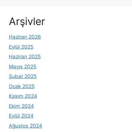
Arşivler
Haziran 2026
Eylül 2025
Haziran 2025
Mayıs 2025
Şubat 2025
Ocak 2025
Kasım 2024
Ekim 2024
Eylül 2024
Ağustos 2024