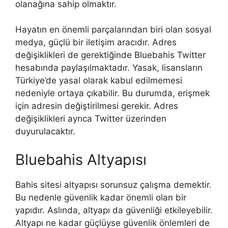
olanağına sahip olmaktır.
Hayatın en önemli parçalarından biri olan sosyal
medya, güçlü bir iletişim aracıdır. Adres
değişiklikleri de gerektiğinde Bluebahis Twitter
hesabında paylaşılmaktadır. Yasak, lisansların
Türkiye’de yasal olarak kabul edilmemesi
nedeniyle ortaya çıkabilir. Bu durumda, erişmek
için adresin değiştirilmesi gerekir. Adres
değişiklikleri ayrıca Twitter üzerinden
duyurulacaktır.
Bluebahis Altyapısı
Bahis sitesi altyapısı sorunsuz çalışma demektir.
Bu nedenle güvenlik kadar önemli olan bir
yapıdır. Aslında, altyapı da güvenliği etkileyebilir.
Altyapı ne kadar güçlüyse güvenlik önlemleri de