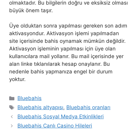
olmaktadır. Bu bilgilerin doğru ve eksiksiz olması
büyük önem taşır.
Üye olduktan sonra yapılması gereken son adım
aktivasyondur. Aktivasyon işlemi yapılmadan
site içerisinde bahis oynamak mümkün değildir.
Aktivasyon işleminin yapılması için üye olan
kullanıcılara mail yollanır. Bu mail içerisinde yer
alan linke tıklanılarak hesap onaylanır. Bu
nedenle bahis yapmanıza engel bir durum
yoktur.
Kategoriler
Bluebahis
Etiketler
Bluebahis altyapısı
,
Bluebahis oranları
Yazı
Bluebahis Sosyal Medya Etkinlikleri
dolaşımı
Bluebahis Canlı Casino Hileleri