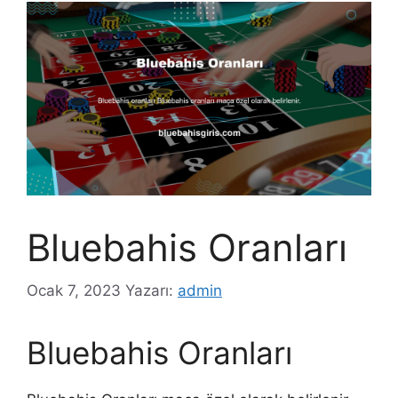
Bluebahis Oranları
Ocak 7, 2023
Yazarı:
admin
Bluebahis Oranları