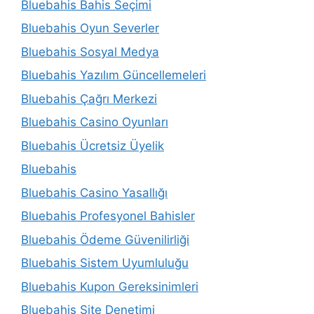
Bluebahis Bahis Seçimi
Bluebahis Oyun Severler
Bluebahis Sosyal Medya
Bluebahis Yazılım Güncellemeleri
Bluebahis Çağrı Merkezi
Bluebahis Casino Oyunları
Bluebahis Ücretsiz Üyelik
Bluebahis
Bluebahis Casino Yasallığı
Bluebahis Profesyonel Bahisler
Bluebahis Ödeme Güvenilirliği
Bluebahis Sistem Uyumluluğu
Bluebahis Kupon Gereksinimleri
Bluebahis Site Denetimi