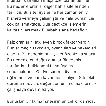
Bluebahis Oranları maça özel olarak belirlenir.
Bu nedenle oranlar diğer bahis sitelerinden
farklıdır. Bu site, üyelerine her zaman en iyi
hizmeti vermeye çalışmıştır ve hala bunun için
çok çalışmaktadır. Gün geçtikçe işlemlerin
kalitesini artırmak Bluebahis ana hedefidir.
Faiz oranlarını etkileyen birçok faktör vardır.
Bunlar maçın takımları, oyuncuları ve hakemleri
olabilir. Bu nedenle bu ilişkiler özenle hazırlanır.
Bu nedenle en doğru oranlar Bluebahis
tarafından belirlenmekte ve üyelere
sunulmaktadır. Geriye sadece üyelerin
eğlenmesi ve para kazanması kalıyor. Site ekibi,
durumun böyle olduğundan emin olmak için sıkı
çalışmaya devam ediyor.
Bonuslar, bir kumar sitesinin en çekici kısmıdır.