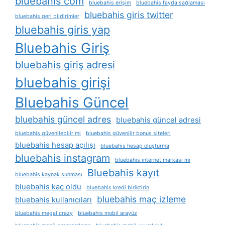
bluebahis com
bluebahis erişim
bluebahis fayda sağlaması
bluebahis giris twitter
bluebahis geri bildirimler
bluebahis giris yap
Bluebahis Giriş
bluebahis giriş adresi
bluebahis girişi
Bluebahis Güncel
bluebahis güncel adres
bluebahis güncel adresi
bluebahis güvenilebilir mi
bluebahis güvenilir bonus siteleri
bluebahis hesap açılışı
bluebahis hesap oluşturma
bluebahis instagram
bluebahis i̇nternet markası mı
Bluebahis kayıt
bluebahis kaynak sunması
bluebahis kaç oldu
bluebahis kredi biriktirin
bluebahis maç izleme
bluebahis kullanıcıları
bluebahis megal crazy
bluebahis mobil arayüz