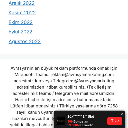
Aralık 2022
Kasım 2022
Ekim 2022
Eylül 2022
Ağustos 2022
Avrasya'nın en büyük reklam platformunda olmak için
Microsoft Teams:
reklam@avrasyamarketing.com
adresimizden veya Telegram: @Avrasyamarketing
adresimizden irtibat kurabilirsiniz. (Tek iletişim
adreslerimiz teams / telegram ve mail adresimizdir.
Harici hiçbir iletişim adresimiz bulunmamaktadır.
Lütfen itibar etmeyiniz.) Türkiye yasalarına göre 7258
sayılı kanun uyarınca yasa dışı bahis oynamanın
cezaları mevcuttur. Şu an bulunduğunuz site hiç bir
şekilde illegal bahis oyunları oynatmıyor ve oynamaya