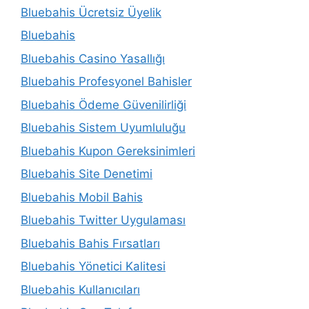
Bluebahis Ücretsiz Üyelik
Bluebahis
Bluebahis Casino Yasallığı
Bluebahis Profesyonel Bahisler
Bluebahis Ödeme Güvenilirliği
Bluebahis Sistem Uyumluluğu
Bluebahis Kupon Gereksinimleri
Bluebahis Site Denetimi
Bluebahis Mobil Bahis
Bluebahis Twitter Uygulaması
Bluebahis Bahis Fırsatları
Bluebahis Yönetici Kalitesi
Bluebahis Kullanıcıları