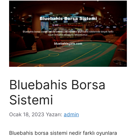
Bluebahis Borsa
Sistemi
Ocak 18, 2023
Yazarı:
admin
Bluebahis borsa sistemi nedir farklı oyunlara