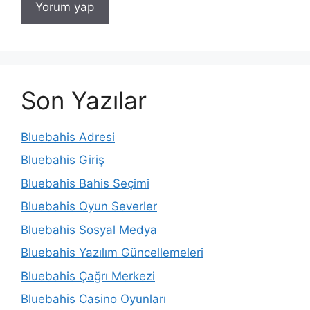
Son Yazılar
Bluebahis Adresi
Bluebahis Giriş
Bluebahis Bahis Seçimi
Bluebahis Oyun Severler
Bluebahis Sosyal Medya
Bluebahis Yazılım Güncellemeleri
Bluebahis Çağrı Merkezi
Bluebahis Casino Oyunları