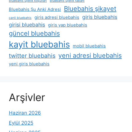
bluebahis üyelik koşulları
bluebahis üyelik tabanı
Bluebahis şikayet
Bluebahis Şu Anki Adresi
giris bluebahis
giris adresi bluebahis
canli bluebahis
girisi bluebahis
giris yap bluebahis
güncel bluebahis
kayit bluebahis
mobil bluebahis
yeni adresi bluebahis
twitter bluebahis
yeni giris bluebahis
Arşivler
Haziran 2026
Eylül 2025