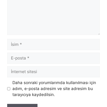
İsim
E-
posta
İnternet
sitesi
Daha sonraki yorumlarımda kullanılması için
adım, e-posta adresim ve site adresim bu
tarayıcıya kaydedilsin.