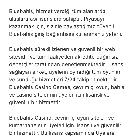
Bluebahis, hizmet verdiği tüm alanlarda
uluslararası lisanslara sahiptir. Piyasayı
kazanmak için, sizinle paylaştığımız güvenli
Bluebahis giriş bağlantısını kullanmanız yeterli.
Bluebahis sürekli izlenen ve güvenli bir web
sitesidir ve tüm faaliyetleri akredite bağımsız
denetçiler tarafından denetlenmektedir. Lisansı
sağlayan şirket, üyelerin oynadığı tüm oyunları
ve sunduğu hizmetleri 7/24 takip etmektedir.
Bluebahis Casino Games, çevrimiçi oyun, bahis
ve casino sitelerinin üyeleri için lisanslı ve
güvenilir bir hizmettir.
Bluebahis Casino, çevrimiçi oyun siteleri ve
kumarhanelerin üyeleri için lisanslı ve güvenilir
bir hizmettir. Bu lisans kapsamında Üyelere