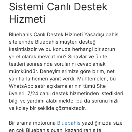
Sistemi Canlı Destek
Hizmeti
Bluebahis Canlı Destek Hizmeti Yasadışı bahis
sitelerinde Bluebahis müşteri desteği
kesintisizdir ve bu konuda herhangi bir sorun
yerel olarak mevcut mu? Sınavlar ve ünite
testleri sonrasında sorularını cevaplamak
mümkündür. Deneyimlerimize göre birim, net
yanıtlarla hemen yanıt verdi. Muhtemelen, bu
WhatsApp satır açıklamalarının tümü Site
üyeleri, 7/24 canlı destek hizmetinden istedikleri
bilgi ve yardımı alabilmekte, bu da sorunu hızlı
ve kolay bir şekilde çözmektedir.
Bir arama motoruna
Bluebahis
yazdığınızda size
en çok Bluebahis puanı kazandıran site