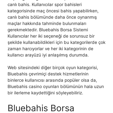
canlı bahis. Kullanıcılar spor bahisleri
kategorisinde maç öncesi bahis yapabilirken,
canlı bahis bölümünde daha önce oynanmış
maçlar hakkında tahminde bulunmaları
gerekmektedir. Bluebahis Borsa Sistemi
Kullanıcılar her iki seçeneği de sorunsuz bir
şekilde kullanabildikleri için bu kategorilerde çok
zaman harcıyorlar ve her iki kategorinin de
kullanıcı arayüzü iyi anlaşılmış durumda.
Web sitesindeki diğer birçok oyun kategorisi,
Bluebahis çevrimiçi destek hizmetlerinin
binlerce kullanıcısı arasında popüler olsa da,
Bluebahis casino oyunları bölümünün hala uzun
bir ilerleme kaydettiğini söyleyebiliriz.
Bluebahis Borsa