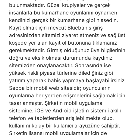
bulunmaktadır. Güzel krupiyeler ve gerçek
insanlarla bu kumarhane oyunlarını oynarken
kendinizi gerçek bir kumarhane gibi hissedin.
Kayıt olmak için mevcut Bluebahis giriş
adresinizden sitemizi ziyaret etmeniz ve sağ üst
köşede yer alan kayıt ol butonuna tıklamanız
gerekmektedir. Girmiş olduğunuz üye bilgilerinin
doğru ve eksik olması durumunda kaydınız
sitemizden onaylanacaktır. Sonrasında ise
yüksek riskli piyasa türlerine dilediğiniz gibi
yatırım yaparak bahis yapmaya başlayabilirsiniz.
Seoba bir mobil web sitesidir; oyuncuların
oyunlarına her yerden erişmelerini sağlamak için
tasarlanmıştır. Şirketin mobil uygulama
sistemine, iOS ve Android işletim sistemli akıllı
telefon ve tabletlerden erişilebilmekte olup,
kullanımı kolay bir kullanıcı arayüzüne sahiptir.
Şirketin lisansı mobil uygulamalar için de